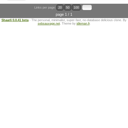
Links per page:
20
50
100
page 1 / 1
Shaarli 0.0.41 beta
- The personal, minimalist, super-fast, no-database delicious clone. By
sebsauvage.net
. Theme by
idleman.fr
.