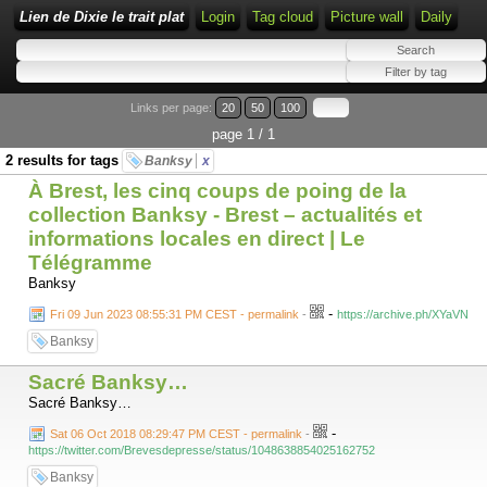
Lien de Dixie le trait plat
Login
Tag cloud
Picture wall
Daily
Links per page:
20
50
100
page 1 / 1
2 results for tags
Banksy
x
À Brest, les cinq coups de poing de la
collection Banksy - Brest – actualités et
informations locales en direct | Le
Télégramme
Banksy
-
Fri 09 Jun 2023 08:55:31 PM CEST - permalink
-
https://archive.ph/XYaVN
Banksy
Sacré Banksy…
Sacré Banksy…
-
Sat 06 Oct 2018 08:29:47 PM CEST - permalink
-
https://twitter.com/Brevesdepresse/status/1048638854025162752
Banksy