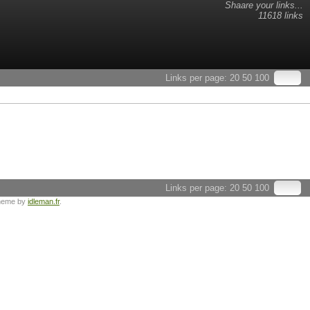
Shaare your links...
11618 links
Links per page:
20
50
100
Links per page:
20
50
100
heme by
idleman.fr
.