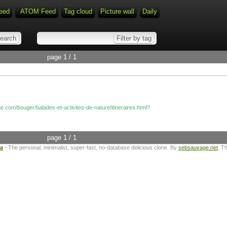
eed
ATOM Feed
Tag cloud
Picture wall
Daily
page 1 / 1
e.com/bouger/balades-et-activites-de-nature/itineraires.html?
page 1 / 1
ta
- The personal, minimalist, super-fast, no-database delicious clone. By
sebsauvage.net
. T