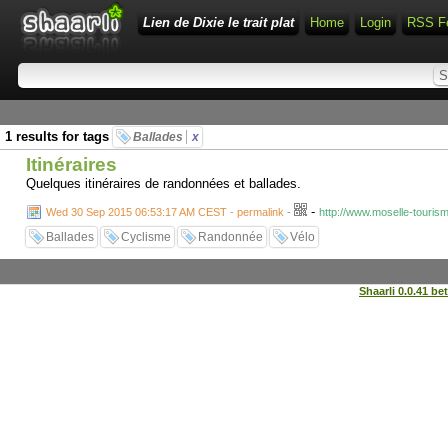
Lien de Dixie le trait plat
Home
Login
RSS F
1 results for tags
Ballades
x
Itinéraires
Quelques itinéraires de randonnées et ballades.
-
Wed 30 Sep 2015 06:53:17 AM CEST - permalink
-
http://www.moselle-tourism
Ballades
Cyclisme
Randonnée
Vélo
Shaarli 0.0.41 be