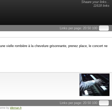
Shaare your links...
11618 links
Links per page:
20
50
100
 une vielle rombière à la chevelure grisonnante, prenez place, le concert ne
Links per page:
20
50
100
heme by
idleman.fr
.