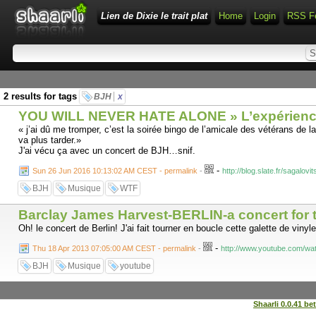
Lien de Dixie le trait plat
Home
Login
RSS F
2 results for tags
BJH
x
YOU WILL NEVER HATE ALONE » L’expérience 
« j’ai dû me tromper, c’est la soirée bingo de l’amicale des vétérans de 
va plus tarder.»
J'ai vécu ça avec un concert de BJH…snif.
-
Sun 26 Jun 2016 10:13:02 AM CEST - permalink
-
http://blog.slate.fr/sagalo
BJH
Musique
WTF
Barclay James Harvest-BERLIN-a concert for 
Oh! le concert de Berlin! J'ai fait tourner en boucle cette galette de viny
-
Thu 18 Apr 2013 07:05:00 AM CEST - permalink
-
http://www.youtube.com/w
BJH
Musique
youtube
Shaarli 0.0.41 be