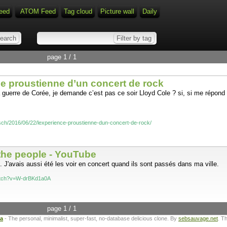
eed
ATOM Feed
Tag cloud
Picture wall
Daily
page 1 / 1
proustienne d’un concert de rock
la guerre de Corée, je demande c’est pas ce soir Lloyd Cole ? si, si me répond
vitsch/2016/06/22/lexperience-proustienne-dun-concert-de-rock/
the people - YouTube
le. J'avais aussi été les voir en concert quand ils sont passés dans ma ville.
atch?v=W-drBKd1a0A
page 1 / 1
ta
- The personal, minimalist, super-fast, no-database delicious clone. By
sebsauvage.net
. T