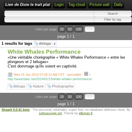
Lien de Dixie le trait plat
Login
Tag cloud
Picture wall
Daily
Links per page:
20
50
100
page 1 / 1
1 results for tags
Béluga
x
White Whales Performance
«Une véritable chorégraphie « White Whales Performance » entre les
plongeurs et 2 bélugas»
C'est dommage qu'ils soient en captivité.
-
Wed 15 Jan 2014 07:06:12 AM CET - permalink
-
http://www.fubiz.net/2014/01/13/white-whales-performance/
Béluga
Nature
Photographie
Links per page:
20
50
100
page 1 / 1
Shaarli 0.0.41 beta
- The personal, minimalist, super-fast, no-database delicious clone. By
sebsauvage.net
. Theme by
idleman.fr
.