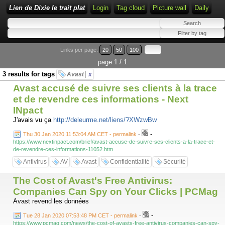
Lien de Dixie le trait plat
Login
Tag cloud
Picture wall
Daily
Links per page:
20
50
100
page 1 / 1
3 results for tags
Avast
x
Avast accusé de suivre ses clients à la trace
et de revendre ces informations - Next
INpact
J'avais vu ça
http://deleurme.net/liens/?XWzwBw
-
Thu 30 Jan 2020 11:53:04 AM CET - permalink
-
https://www.nextinpact.com/brief/avast-accuse-de-suivre-ses-clients-a-la-trace-et-
de-revendre-ces-informations-11052.htm
Antivirus
AV
Avast
Confidentialité
Sécurité
The Cost of Avast's Free Antivirus:
Companies Can Spy on Your Clicks | PCMag
Avast revend les données
-
Tue 28 Jan 2020 07:53:48 PM CET - permalink
-
https://www.pcmag.com/news/the-cost-of-avasts-free-antivirus-companies-can-spy-