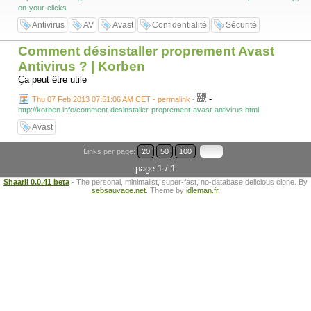
on-your-clicks
Antivirus
AV
Avast
Confidentialité
Sécurité
Comment désinstaller proprement Avast
Antivirus ? | Korben
Ça peut être utile
-
Thu 07 Feb 2013 07:51:06 AM CET - permalink
-
http://korben.info/comment-desinstaller-proprement-avast-antivirus.html
Avast
Links per page:
20
50
100
page 1 / 1
Shaarli 0.0.41 beta
- The personal, minimalist, super-fast, no-database delicious clone. By
sebsauvage.net
. Theme by
idleman.fr
.