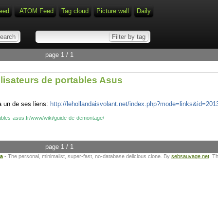
eed
ATOM Feed
Tag cloud
Picture wall
Daily
page 1 / 1
isateurs de portables Asus
à un de ses liens:
http://lehollandaisvolant.net/index.php?mode=links&id=20
ables-asus.fr/www/wiki/guide-de-demontage/
page 1 / 1
ta
- The personal, minimalist, super-fast, no-database delicious clone. By
sebsauvage.net
. T