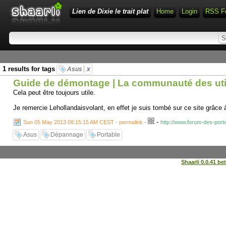
Lien de Dixie le trait plat
Home
Login
RSS F
1 results for tags
Asus
x
Guide de démontage | La communauté des util
Cela peut être toujours utile.
Je remercie Lehollandaisvolant, en effet je suis tombé sur ce site grâce 
-
Sun 05 May 2013 08:15:15 AM CEST - permalink
-
http://www.forum-des-port
Asus
Dépannage
Portable
Shaarli 0.0.41 be