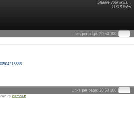
Shaare your links...
11618 links
Links per page:
20
50
100
130504215358
Links per page:
20
50
100
heme by
idleman.fr
.