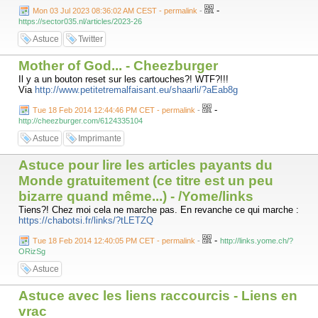
-
Mon 03 Jul 2023 08:36:02 AM CEST - permalink
-
https://sector035.nl/articles/2023-26
Astuce
Twitter
Mother of God... - Cheezburger
Il y a un bouton reset sur les cartouches?! WTF?!!!
Via
http://www.petitetremalfaisant.eu/shaarli/?aEab8g
-
Tue 18 Feb 2014 12:44:46 PM CET - permalink
-
http://cheezburger.com/6124335104
Astuce
Imprimante
Astuce pour lire les articles payants du
Monde gratuitement (ce titre est un peu
bizarre quand même...) - /Yome/links
Tiens?! Chez moi cela ne marche pas. En revanche ce qui marche :
https://chabotsi.fr/links/?tLETZQ
-
Tue 18 Feb 2014 12:40:05 PM CET - permalink
-
http://links.yome.ch/?
ORizSg
Astuce
Astuce avec les liens raccourcis - Liens en
vrac