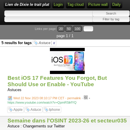
Lien de Dixie le trait plat
Login
Tag cloud
Picture wall
Daily
Links per page:
20
50
100
page 1 / 1
5 results for tags
Astuce
x
Best iOS 17 Features You Forgot, But
Should Use or Enable - YouTube
Astuces
-
Wed 22 Nov 2023 08:10:17 PM CET - permalink
-
https://www.youtube.com/watch?v=QpmRSilrfYQ
Apple
Astuce
Iphone
Semaine dans l'OSINT 2023-26 et secteur035
Astuce : Changements sur Twitter