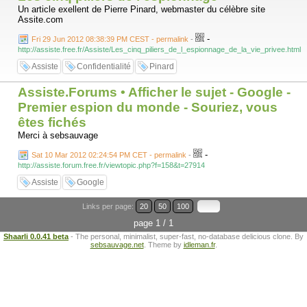
Un article exellent de Pierre Pinard, webmaster du célèbre site
Assite.com
-
Fri 29 Jun 2012 08:38:39 PM CEST - permalink
-
http://assiste.free.fr/Assiste/Les_cinq_piliers_de_l_espionnage_de_la_vie_privee.html
Assiste
Confidentialité
Pinard
Assiste.Forums • Afficher le sujet - Google -
Premier espion du monde - Souriez, vous
êtes fichés
Merci à sebsauvage
-
Sat 10 Mar 2012 02:24:54 PM CET - permalink
-
http://assiste.forum.free.fr/viewtopic.php?f=158&t=27914
Assiste
Google
Links per page:
20
50
100
page 1 / 1
Shaarli 0.0.41 beta
- The personal, minimalist, super-fast, no-database delicious clone. By
sebsauvage.net
. Theme by
idleman.fr
.