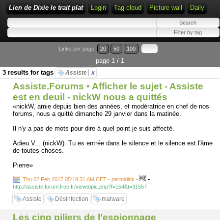
Lien de Dixie le trait plat
Login
Tag cloud
Picture wall
Daily
Links per page:
20
50
100
page 1 / 1
3 results for tags
Assiste
x
Assiste.Forums • Afficher le sujet - Assiste
est en deuil - nickW nous a quittés
«nickW, amie depuis bien des années, et modératrice en chef de nos
forums, nous a quitté dimanche 29 janvier dans la matinée.
Il n'y a pas de mots pour dire à quel point je suis affecté.
Adieu V... (nickW). Tu es entrée dans le silence et le silence est l'âme
de toutes choses.
Pierre»
-
Thu 02 Feb 2017 05:19:31 AM CET - permalink
-
http://assiste.forum.free.fr/viewtopic.php?f=154&t=31557
Assiste
Désinfection
malware
Les cinq piliers de l'espionnage