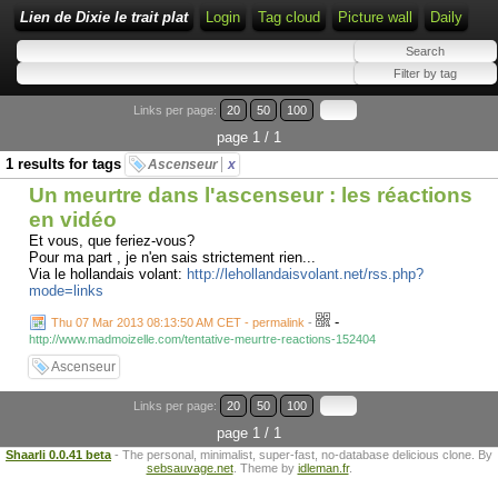
Lien de Dixie le trait plat
Login
Tag cloud
Picture wall
Daily
Links per page:
20
50
100
page 1 / 1
1 results for tags
Ascenseur
x
Un meurtre dans l'ascenseur : les réactions
en vidéo
Et vous, que feriez-vous?
Pour ma part , je n'en sais strictement rien...
Via le hollandais volant:
http://lehollandaisvolant.net/rss.php?
mode=links
-
Thu 07 Mar 2013 08:13:50 AM CET - permalink
-
http://www.madmoizelle.com/tentative-meurtre-reactions-152404
Ascenseur
Links per page:
20
50
100
page 1 / 1
Shaarli 0.0.41 beta
- The personal, minimalist, super-fast, no-database delicious clone. By
sebsauvage.net
. Theme by
idleman.fr
.