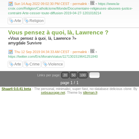
-
Sun 14 Aug 2022 09:02:30 PM CEST - permalink
-
https://www.la-
croix.com/Religion/Catholicisme/Monde/Documentaire-religieuses-abusees-justice-
contraint-Arte-cesser-toute-diffusion-2019-04-27-1201018214
Arte
Religion
Vous pensez à quoi, là, Lawrence ?
«Vous pensez à quoi, là, Lawrence ?»
amygdale Survivre
-
Thu 12 Sep 2019 04:34:33 AM CEST - permalink
-
https://twitter.com/EricMorain/status/1171301519641251840
Arte
Crime
Violence
Links per page:
20
50
100
page 1 / 1
Shaarli 0.0.41 beta
- The personal, minimalist, super-fast, no-database delicious clone. By
sebsauvage.net
. Theme by
idleman.fr
.