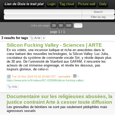
Lien de Dixie le trait plat
Login
Tag cloud
Picture wall
Daily
Links per page:
20
50
100
page 1 / 1
3 results for tags
Arte
x
Silicon Fucking Valley - Sciences | ARTE
En six volets, une incursion ludique et riche en anecdotes dans le
cœur battant des nouvelles technologies, la Silicon Valley. Luc Julia,
cocréateur du système de commande vocale Siri, y réside depuis plus
de 30 ans. De l’université de Stanford aux GAFAM, il rencontre les
acteurs de cet immense engrenage, et révèle les dessous, pas
toujours glorieux, de celui-ci.
-
Tue 19 Nov 2024 01:02:26 AM CET - permalink
-
https://www.arte.tv/fr/videos/RC-025898/silicon-fucking-valley/
Arte
Documentaire sur les religieuses abusées, la
justice contraint Arte à cesser toute diffusion
Les grenouilles de bénitiers ne sont pas seulement pédophiles mais
agresseurs sexuels