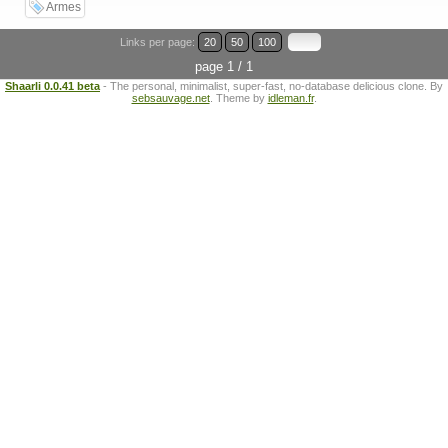
Armes
Links per page:
20
50
100
page 1 / 1
Shaarli 0.0.41 beta
- The personal, minimalist, super-fast, no-database delicious clone. By
sebsauvage.net
. Theme by
idleman.fr
.