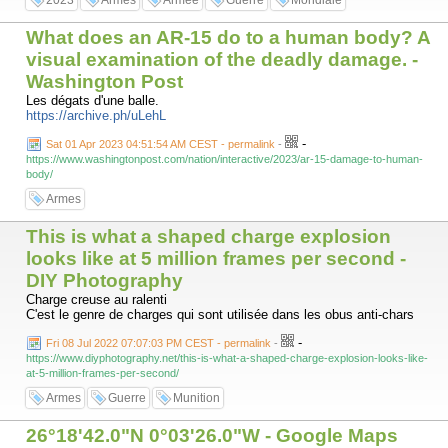
2023
Armes
Armée
Guerre
Mondiale
What does an AR-15 do to a human body? A
visual examination of the deadly damage. -
Washington Post
Les dégats d'une balle.
https://archive.ph/uLehL
-
Sat 01 Apr 2023 04:51:54 AM CEST - permalink
-
https://www.washingtonpost.com/nation/interactive/2023/ar-15-damage-to-human-
body/
Armes
This is what a shaped charge explosion
looks like at 5 million frames per second -
DIY Photography
Charge creuse au ralenti
C'est le genre de charges qui sont utilisée dans les obus anti-chars
-
Fri 08 Jul 2022 07:07:03 PM CEST - permalink
-
https://www.diyphotography.net/this-is-what-a-shaped-charge-explosion-looks-like-
at-5-million-frames-per-second/
Armes
Guerre
Munition
26°18'42.0"N 0°03'26.0"W - Google Maps