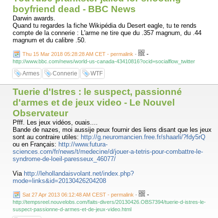
boyfriend dead - BBC News
Darwin awards.
Quand tu regardes la fiche Wikipédia du Desert eagle, tu te rends
compte de la connerie : L'arme ne tire que du .357 magnum, du .44
magnum et du calibre .50.
-
Thu 15 Mar 2018 05:28:28 AM CET - permalink
-
http://www.bbc.com/news/world-us-canada-43410816?ocid=socialflow_twitter
Armes
Connerie
WTF
Tuerie d'Istres : le suspect, passionné
d'armes et de jeux video - Le Nouvel
Observateur
Pfff. Les jeux vidéos, ouais....
Bande de nazes, moi aussije peux fournir des liens disant que les jeux
sont au contraire utiles:
http://g.neuromancien.free.fr/shaarli/?fdy5rQ
ou en Français:
http://www.futura-
sciences.com/fr/news/t/medecine/d/jouer-a-tetris-pour-combattre-le-
syndrome-de-loeil-paresseux_46077/
Via
http://lehollandaisvolant.net/index.php?
mode=links&id=20130426204208
-
Sat 27 Apr 2013 06:12:48 AM CEST - permalink
-
http://tempsreel.nouvelobs.com/faits-divers/20130426.OBS7394/tuerie-d-istres-le-
suspect-passionne-d-armes-et-de-jeux-video.html