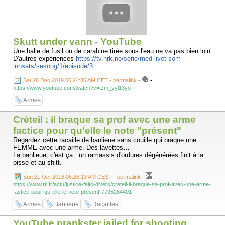
Skutt under vann - YouTube
Une balle de fusil ou de carabine tirée sous l'eau ne va pas bien loin
D'autres expériences
https://tv.nrk.no/serie/med-livet-som-
innsats/sesong/1/episode/3
-
Sat 28 Dec 2019 06:24:35 AM CET - permalink
-
https://www.youtube.com/watch?v=tzm_yyl13yo
Armes
Créteil : il braque sa prof avec une arme
factice pour qu'elle le note "présent"
Regardez cette racaille de banlieue sans couille qui braque une
FEMME avec une arme. Des lavettes…
La banlieue, c'est ça : un ramassis d'ordures dégénérées finit à la
pisse et au shitt.
-
Sun 21 Oct 2018 06:26:13 AM CEST - permalink
-
https://www.rtl.fr/actu/justice-faits-divers/creteil-il-braque-sa-prof-avec-une-arme-
factice-pour-qu-elle-le-note-present-7795264401
Armes
Banlieue
Racailles
YouTube prankster jailed for shooting