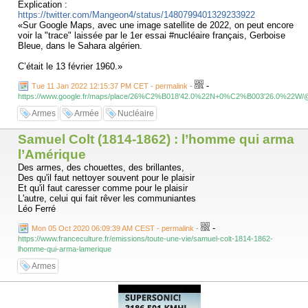
Explication :
https://twitter.com/Mangeon4/status/1480799401329233922
«Sur Google Maps, avec une image satellite de 2022, on peut encore
voir la "trace" laissée par le 1er essai #nucléaire français, Gerboise
Bleue, dans le Sahara algérien.
C’était le 13 février 1960.»
-
Tue 11 Jan 2022 12:15:37 PM CET - permalink
-
https://www.google.fr/maps/place/26%C2%B018'42.0%22N+0%C2%B003'26.0%22W/@
Armes
Armée
Nucléaire
Samuel Colt (1814-1862) : l’homme qui arma
l’Amérique
Des armes, des chouettes, des brillantes,
Des qu'il faut nettoyer souvent pour le plaisir
Et qu'il faut caresser comme pour le plaisir
L'autre, celui qui fait rêver les communiantes
Léo Ferré
-
Mon 05 Oct 2020 06:09:39 AM CEST - permalink
-
https://www.franceculture.fr/emissions/toute-une-vie/samuel-colt-1814-1862-
lhomme-qui-arma-lamerique
Armes