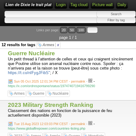
Lien de Dixie le trait plat
Login
Tag cloud
Picture wall
Daily
Links per page:
20
50
100
page 1 / 1
12 results for tags
Armes
x
Guerre Nucléaire
Un petit thread à l’attention de celles et ceux qui craignent sincèrement
que Poutine utilise son arsenal nucléaire contre nous. Spoiler : ça
n’arrivera pas et la raison se trouve (peut-être) sous cette photo :
https://t.co/nIFygJFibS"
; / X
-
Sun 05 Oct 2025 12:01:34 PM CEST - permalink
-
https://x.com/ordrespontane/status/1974740719416799290
Armes
Guerre
Nucléaire
2023 Military Strength Ranking
Classement des nations en fonction de la puissance de feu
actuellement disponible (2023)
-
Tue 15 Aug 2023 12:03:03 PM CEST - permalink
-
https://www.globalfirepower.com/countries-listing.php