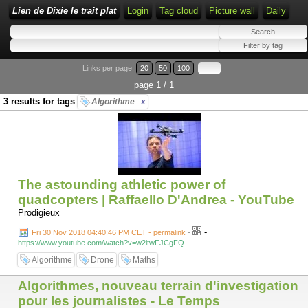
Lien de Dixie le trait plat
Login
Tag cloud
Picture wall
Daily
Links per page:
20
50
100
page 1 / 1
3 results for tags
Algorithme
x
The astounding athletic power of
quadcopters | Raffaello D'Andrea - YouTube
Prodigieux
-
Fri 30 Nov 2018 04:40:46 PM CET - permalink
-
https://www.youtube.com/watch?v=w2itwFJCgFQ
Algorithme
Drone
Maths
Algorithmes, nouveau terrain d'investigation
pour les journalistes - Le Temps