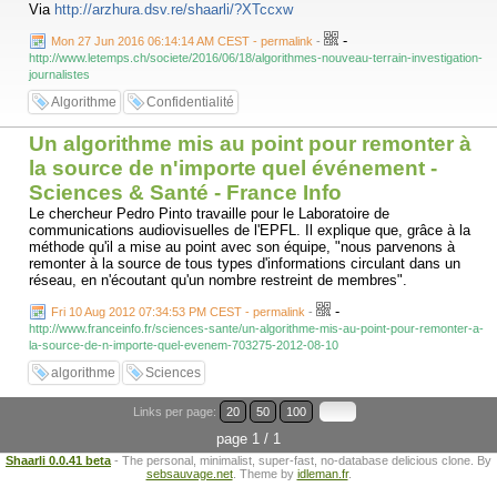
Via
http://arzhura.dsv.re/shaarli/?XTccxw
-
Mon 27 Jun 2016 06:14:14 AM CEST - permalink
-
http://www.letemps.ch/societe/2016/06/18/algorithmes-nouveau-terrain-investigation-
journalistes
Algorithme
Confidentialité
Un algorithme mis au point pour remonter à
la source de n'importe quel événement -
Sciences & Santé - France Info
Le chercheur Pedro Pinto travaille pour le Laboratoire de
communications audiovisuelles de l'EPFL. Il explique que, grâce à la
méthode qu'il a mise au point avec son équipe, "nous parvenons à
remonter à la source de tous types d'informations circulant dans un
réseau, en n'écoutant qu'un nombre restreint de membres".
-
Fri 10 Aug 2012 07:34:53 PM CEST - permalink
-
http://www.franceinfo.fr/sciences-sante/un-algorithme-mis-au-point-pour-remonter-a-
la-source-de-n-importe-quel-evenem-703275-2012-08-10
algorithme
Sciences
Links per page:
20
50
100
page 1 / 1
Shaarli 0.0.41 beta
- The personal, minimalist, super-fast, no-database delicious clone. By
sebsauvage.net
. Theme by
idleman.fr
.