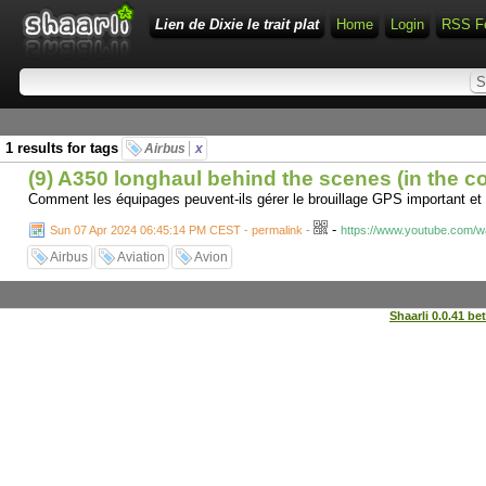
Lien de Dixie le trait plat
Home
Login
RSS F
1 results for tags
Airbus
x
(9) A350 longhaul behind the scenes (in the c
Comment les équipages peuvent-ils gérer le brouillage GPS important et 
-
Sun 07 Apr 2024 06:45:14 PM CEST - permalink
-
https://www.youtube.com
Airbus
Aviation
Avion
Shaarli 0.0.41 be