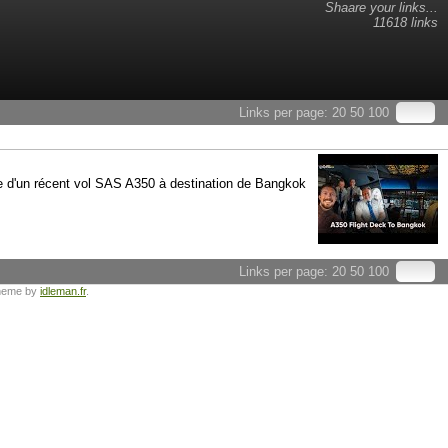
Shaare your links...
11618 links
Links per page:
20
50
100
ge d'un récent vol SAS A350 à destination de Bangkok
Links per page:
20
50
100
heme by
idleman.fr
.