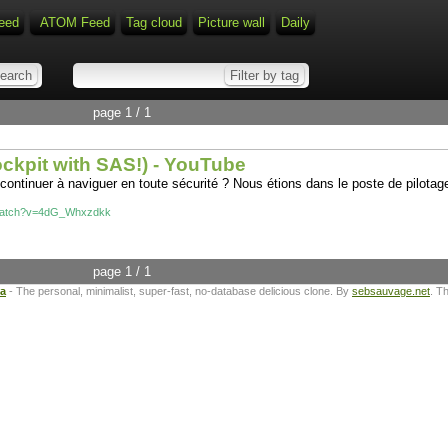
eed
ATOM Feed
Tag cloud
Picture wall
Daily
page 1 / 1
ockpit with SAS!) - YouTube
continuer à naviguer en toute sécurité ? Nous étions dans le poste de pilota
/watch?v=4dG_Whxzdkk
page 1 / 1
ta
- The personal, minimalist, super-fast, no-database delicious clone. By
sebsauvage.net
. T