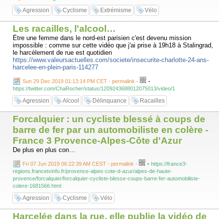
Agression
Cyclisme
Extrémisme
Vélo
Les racailles, l'alcool…
Être une femme dans le nord-est parisien c'est devenu mission
impossible : comme sur cette vidéo que j'ai prise à 19h18 à Stalingrad,
le harcèlement de rue est quotidien
https://www.valeursactuelles.com/societe/insecurite-charlotte-24-ans-
harcelee-en-plein-paris-114277
-
Sun 29 Dec 2019 01:13:14 PM CET - permalink
-
https://twitter.com/ChaRocher/status/1209243688012075013/video/1
Agression
Alcool
Délinquance
Racailles
Forcalquier : un cycliste blessé à coups de
barre de fer par un automobiliste en colère -
France 3 Provence-Alpes-Côte d'Azur
De plus en plus con…
-
Fri 07 Jun 2019 06:22:39 AM CEST - permalink
-
https://france3-
regions.francetvinfo.fr/provence-alpes-cote-d-azur/alpes-de-haute-
provence/forcalquier/forcalquier-cycliste-blesse-coups-barre-fer-automobiliste-
colere-1681566.html
Agression
Cyclisme
Vélo
Harcelée dans la rue, elle publie la vidéo de