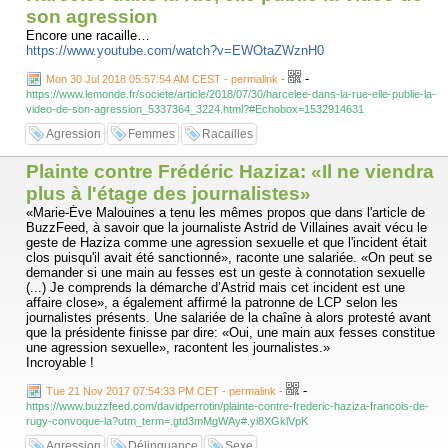
son agression
Encore une racaille…
https://www.youtube.com/watch?v=EWOtaZWznH0
-
Mon 30 Jul 2018 05:57:54 AM CEST - permalink
-
https://www.lemonde.fr/societe/article/2018/07/30/harcelee-dans-la-rue-elle-publie-la-
video-de-son-agression_5337364_3224.html?#Echobox=1532914631
Agression
Femmes
Racailles
Plainte contre Frédéric Haziza: «Il ne viendra
plus à l'étage des journalistes»
«Marie-Ève Malouines a tenu les mêmes propos que dans l'article de
BuzzFeed, à savoir que la journaliste Astrid de Villaines avait vécu le
geste de Haziza comme une agression sexuelle et que l'incident était
clos puisqu'il avait été sanctionné», raconte une salariée. «On peut se
demander si une main au fesses est un geste à connotation sexuelle
(...) Je comprends la démarche d’Astrid mais cet incident est une
affaire close», a également affirmé la patronne de LCP selon les
journalistes présents. Une salariée de la chaîne à alors protesté avant
que la présidente finisse par dire: «Oui, une main aux fesses constitue
une agression sexuelle», racontent les journalistes.»
Incroyable !
-
Tue 21 Nov 2017 07:54:33 PM CET - permalink
-
https://www.buzzfeed.com/davidperrotin/plainte-contre-frederic-haziza-francois-de-
rugy-convoque-la?utm_term=.gtd3mMgWAy#.yi8XGklVpK
Agression
Délinquance
Sexe