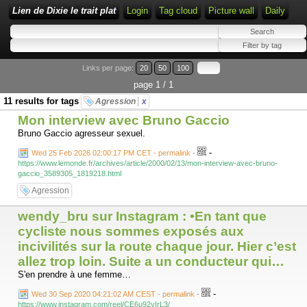
Lien de Dixie le trait plat
Login
Tag cloud
Picture wall
Daily
Links per page:
20
50
100
page 1 / 1
11 results for tags
Agression
x
Mon interview avec Bruno Gaccio
Bruno Gaccio agresseur sexuel.
-
Wed 25 Feb 2026 02:00:17 PM CET - permalink
-
https://www.lemonde.fr/archives/article/2000/02/13/mon-interview-avec-bruno-
gaccio_3589305_1819218.html
Agression
wendy_bru sur Instagram : •En tant que
cycliste nous sommes exposés aux
incivilités sur la route chaque jour. Hier c’est
allez trop loin. Suite a un conducteur qui…
S'en prendre à une femme…
-
Wed 30 Sep 2020 04:21:02 AM CEST - permalink
-
https://www.instagram.com/reel/CE6u92vIrL3/