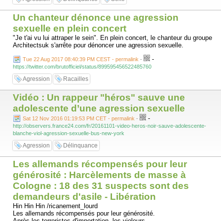
Un chanteur dénonce une agression
sexuelle en plein concert
"Je t'ai vu lui attraper le sein". En plein concert, le chanteur du groupe
Architectsuk s'arrête pour dénoncer une agression sexuelle.
-
Tue 22 Aug 2017 08:40:39 PM CEST - permalink
-
https://twitter.com/brutofficiel/status/899595456522485760
Agression
Racailles
Vidéo : Un rappeur "héros" sauve une
adolescente d’une agression sexuelle
-
Sat 12 Nov 2016 01:19:53 PM CET - permalink
-
http://observers.france24.com/fr/20161101-video-heros-noir-sauve-adolescente-
blanche-viol-agression-sexuelle-bus-new-york
Agression
Délinquance
Les allemands récompensés pour leur
générosité : Harcèlements de masse à
Cologne : 18 des 31 suspects sont des
demandeurs d'asile - Libération
Hin Hin Hin /ricanement_lourd
Les allemands récompensés pour leur générosité.
Après les terroristes d'importation, les violeurs.