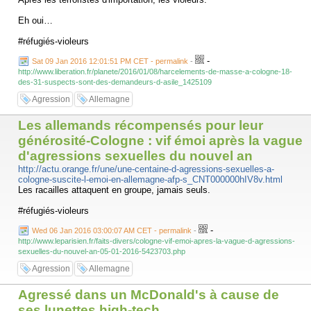
Eh oui…
#réfugiés-violeurs
-
Sat 09 Jan 2016 12:01:51 PM CET - permalink
-
http://www.liberation.fr/planete/2016/01/08/harcelements-de-masse-a-cologne-18-
des-31-suspects-sont-des-demandeurs-d-asile_1425109
Agression
Allemagne
Les allemands récompensés pour leur
générosité-Cologne : vif émoi après la vague
d'agressions sexuelles du nouvel an
http://actu.orange.fr/une/une-centaine-d-agressions-sexuelles-a-
cologne-suscite-l-emoi-en-allemagne-afp-s_CNT000000hIV8v.html
Les racailles attaquent en groupe, jamais seuls.
#réfugiés-violeurs
-
Wed 06 Jan 2016 03:00:07 AM CET - permalink
-
http://www.leparisien.fr/faits-divers/cologne-vif-emoi-apres-la-vague-d-agressions-
sexuelles-du-nouvel-an-05-01-2016-5423703.php
Agression
Allemagne
Agressé dans un McDonald's à cause de
ses lunettes high-tech