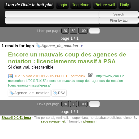
Lien de Dixie le trait plat
Login
Tag cloud
Picture wall
Daily
Links per page:
20
50
100
page 1 / 1
1 results for tags
Agence_de_notation
x
Encore un mauvais coup des agences de
notation : licenciements massif à PSA
Si c'est vrai, c'est terrible.
-
Tue 15 Nov 2011 09:22:05 PM CET - permalink
-
http://www.jean-luc-
melenchon.fr/2011/11/15/encore-un-mauvais-coup-des-agences-de-notation-
licenciements-massif-a-psa/
Agence_de_notation
PSA
Links per page:
20
50
100
page 1 / 1
Shaarli 0.0.41 beta
- The personal, minimalist, super-fast, no-database delicious clone. By
sebsauvage.net
. Theme by
idleman.fr
.