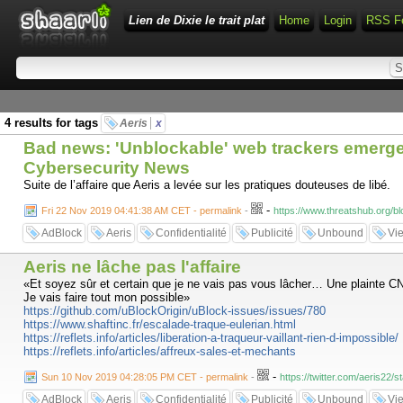
Lien de Dixie le trait plat
Home
Login
RSS F
4 results for tags
Aeris
x
Bad news: 'Unblockable' web trackers emerge.
Cybersecurity News
Suite de l’affaire que Aeris a levée sur les pratiques douteuses de libé.
-
Fri 22 Nov 2019 04:41:38 AM CET - permalink
-
https://www.threatshub.org/b
AdBlock
Aeris
Confidentialité
Publicité
Unbound
Vi
Aeris ne lâche pas l'affaire
«Et soyez sûr et certain que je ne vais pas vous lâcher… Une plainte CN
Je vais faire tout mon possible»
https://github.com/uBlockOrigin/uBlock-issues/issues/780
https://www.shaftinc.fr/escalade-traque-eulerian.html
https://reflets.info/articles/liberation-a-traqueur-vaillant-rien-d-impossible/
https://reflets.info/articles/affreux-sales-et-mechants
-
Sun 10 Nov 2019 04:28:05 PM CET - permalink
-
https://twitter.com/aeris22
AdBlock
Aeris
Confidentialité
Publicité
Unbound
Vi