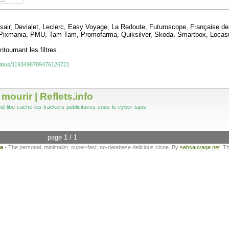
orsair, Devialet, Leclerc, Easy Voyage, La Redoute, Futuroscope, Française 
, Pixmania, PMU, Tam Tam, Promofarma, Quiksilver, Skoda, Smartbox, Locas
ontournant les filtres…
/status/1193498789476126721
mourir | Reflets.info
uand-libe-cache-les-trackers-publicitaires-sous-le-cyber-tapis
page 1 / 1
ta
- The personal, minimalist, super-fast, no-database delicious clone. By
sebsauvage.net
. T