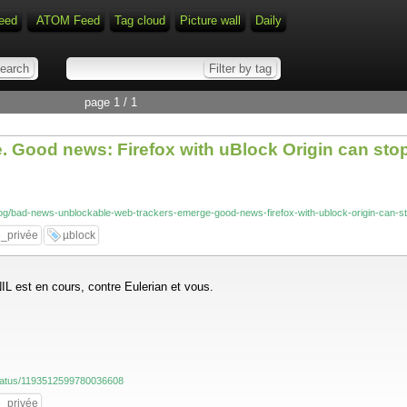
eed
ATOM Feed
Tag cloud
Picture wall
Daily
page 1 / 1
 Good news: Firefox with uBlock Origin can stop
log/bad-news-unblockable-web-trackers-emerge-good-news-firefox-with-ublock-origin-can-s
e_privée
µblock
IL est en cours, contre Eulerian et vous.
/status/1193512599780036608
e_privée