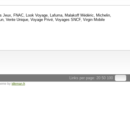
des Jeux, FNAC, Look Voyage, Lafuma, Malakoff Médéric, Michelin,
un, Vente Unique, Voyage Privé, Voyages SNCF, Virgin Mobile
Links per page:
20
50
100
heme by
idleman.fr
.