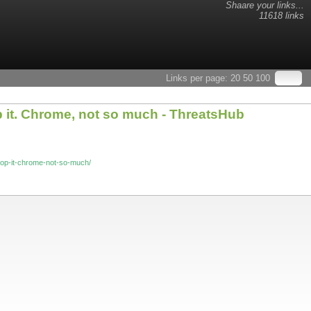
Shaare your links...
11618 links
Links per page:
20
50
100
 it. Chrome, not so much - ThreatsHub
top-it-chrome-not-so-much/