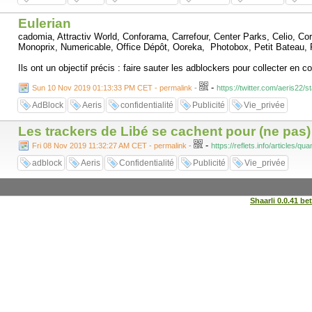
Eulerian
cadomia, Attractiv World, Conforama, Carrefour, Center Parks, Celio, C
Monoprix, Numericable, Office Dépôt, Ooreka, Photobox, Petit Bateau
Ils ont un objectif précis : faire sauter les adblockers pour collecter en c
-
Sun 10 Nov 2019 01:13:33 PM CET - permalink
-
https://twitter.com/aeris22
AdBlock
Aeris
confidentialité
Publicité
Vie_privée
Les trackers de Libé se cachent pour (ne pas) 
-
Fri 08 Nov 2019 11:32:27 AM CET - permalink
-
https://reflets.info/articles/q
adblock
Aeris
Confidentialité
Publicité
Vie_privée
Shaarli 0.0.41 be