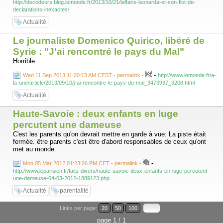
http://decodeurs.blog.lemonde.fr/2013/10/21/laffaire-leonarda-et-son-flot-de-
declarations-inexactes/
Actualité
Le journaliste Domenico Quirico, libéré de
Syrie : "J'ai rencontré le pays du Mal"
Horrible.
-
Wed 11 Sep 2013 11:20:13 AM CEST - permalink
-
http://www.lemonde.fr/a-
la-une/article/2013/09/10/j-ai-rencontre-le-pays-du-mal_3473937_3208.html
Actualité
Haute-Savoie : deux enfants en luge
percutent une dameuse
C'est les parents qu'on devrait mettre en garde à vue: La piste était
fermée. être parents c'est être d'abord responsables de ceux qu'ont
met au monde.
-
Mon 05 Mar 2012 01:23:26 PM CET - permalink
-
http://www.leparisien.fr/faits-divers/haute-savoie-deux-enfants-en-luge-percutent-
une-dameuse-04-03-2012-1889123.php
Actualité
parentalité
Links per page:
20
50
100
page 1 / 1