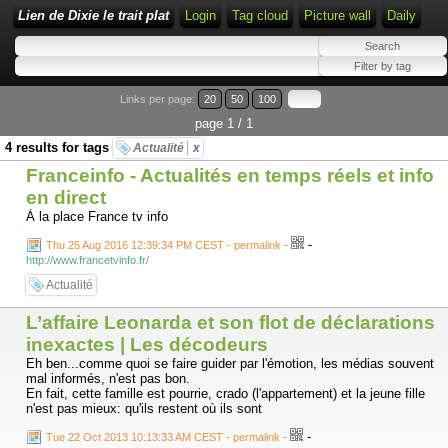
Lien de Dixie le trait plat
Login
Tag cloud
Picture wall
Daily
Links per page:
20
50
100
page 1 / 1
4 results for tags
Actualité
x
Franceinfo - Actualités en temps réels et info
en direct
À la place France tv info
-
Thu 25 Aug 2016 12:39:34 PM CEST - permalink
-
http://www.francetvinfo.fr/
Actualité
L’affaire Leonarda et son flot de déclarations
inexactes | Les décodeurs
Eh ben...comme quoi se faire guider par l'émotion, les médias souvent
mal informés, n'est pas bon.
En fait, cette famille est pourrie, crado (l'appartement) et la jeune fille
n'est pas mieux: qu'ils restent où ils sont
-
Tue 22 Oct 2013 10:13:33 AM CEST - permalink
-