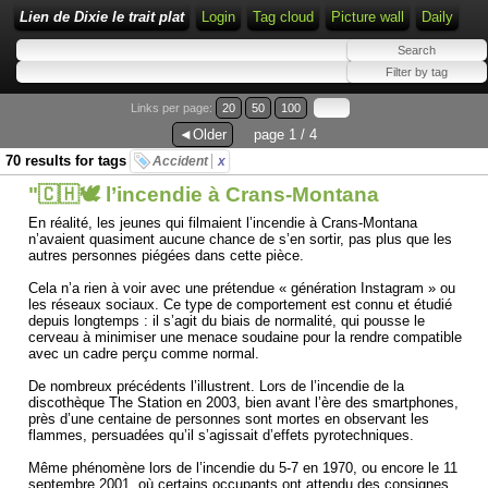
Lien de Dixie le trait plat
Login
Tag cloud
Picture wall
Daily
Links per page:
20
50
100
◄Older
page 1 / 4
70 results for tags
Accident
x
"🇨🇭🕊️ l’incendie à Crans-Montana
En réalité, les jeunes qui filmaient l’incendie à Crans-Montana
n’avaient quasiment aucune chance de s’en sortir, pas plus que les
autres personnes piégées dans cette pièce.
Cela n’a rien à voir avec une prétendue « génération Instagram » ou
les réseaux sociaux. Ce type de comportement est connu et étudié
depuis longtemps : il s’agit du biais de normalité, qui pousse le
cerveau à minimiser une menace soudaine pour la rendre compatible
avec un cadre perçu comme normal.
De nombreux précédents l’illustrent. Lors de l’incendie de la
discothèque The Station en 2003, bien avant l’ère des smartphones,
près d’une centaine de personnes sont mortes en observant les
flammes, persuadées qu’il s’agissait d’effets pyrotechniques.
Même phénomène lors de l’incendie du 5-7 en 1970, ou encore le 11
septembre 2001, où certains occupants ont attendu des consignes