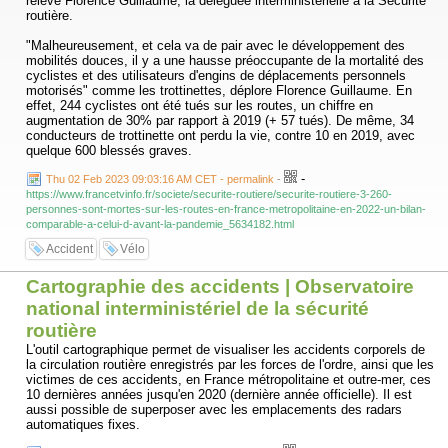
relève Florence Guillaume, la déléguée interministérielle à la Sécurité
routière.
"Malheureusement, et cela va de pair avec le développement des
mobilités douces, il y a une hausse préoccupante de la mortalité des
cyclistes et des utilisateurs d'engins de déplacements personnels
motorisés" comme les trottinettes, déplore Florence Guillaume. En
effet, 244 cyclistes ont été tués sur les routes, un chiffre en
augmentation de 30% par rapport à 2019 (+ 57 tués). De même, 34
conducteurs de trottinette ont perdu la vie, contre 10 en 2019, avec
quelque 600 blessés graves.
-
Thu 02 Feb 2023 09:03:16 AM CET - permalink
-
https://www.francetvinfo.fr/societe/securite-routiere/securite-routiere-3-260-
personnes-sont-mortes-sur-les-routes-en-france-metropolitaine-en-2022-un-bilan-
comparable-a-celui-d-avant-la-pandemie_5634182.html
Accident
Vélo
Cartographie des accidents | Observatoire
national interministériel de la sécurité
routière
L'outil cartographique permet de visualiser les accidents corporels de
la circulation routière enregistrés par les forces de l'ordre, ainsi que les
victimes de ces accidents, en France métropolitaine et outre-mer, ces
10 dernières années jusqu'en 2020 (dernière année officielle). Il est
aussi possible de superposer avec les emplacements des radars
automatiques fixes.