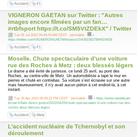
Accident
F1
VIGNERON GAETAN sur Twitter : "Autres
images encore filmées par un fan…
#rtbfsport https://t.co/SM5VtZDEkX" / Twitter
-
Tue 05 Jul 2022 04:49:43 AM CEST - permalink
-
https://twitter.com/VIGNERONGAETAN/status/1543923827884924928
Accident
F1
Moselle​. Chute spectaculaire d’une voiture
rue des Roches à Metz : deux blessés légers
Le drame a été évité de justesse, ce lundi 25 avril, au pont des
Roches, au centre-ville de Metz. Un automobiliste a tapé le mur en
pierres et chuté en contrebas. Sa voiture s’est écrasée sur une autre
mais heureusement, il n’y avait aucun piéton à cet endroit-là, à cet
instant.
-
Tue 26 Apr 2022 08:09:22 PM CEST - permalink
-
https://www.republicain-
lorrain.fr/faits-divers-justice/2022/04/25/chute-spectaculaire-d-une-voiture-rue-des-
roches-deux-blesses-legers
Accident
Metz
L’accident nucléaire de Tchernobyl et son
déroulement