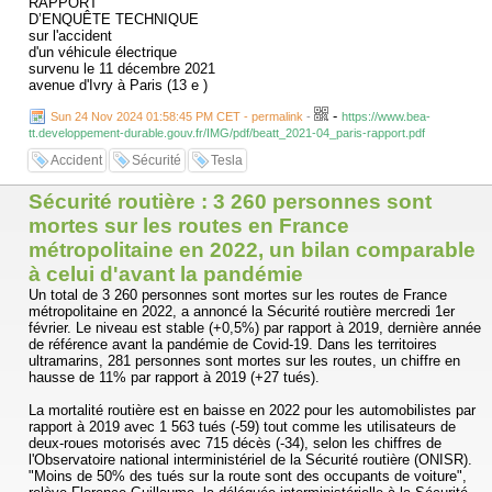
RAPPORT
D’ENQUÊTE TECHNIQUE
sur l'accident
d'un véhicule électrique
survenu le 11 décembre 2021
avenue d'Ivry à Paris (13 e )
-
Sun 24 Nov 2024 01:58:45 PM CET - permalink
-
https://www.bea-
tt.developpement-durable.gouv.fr/IMG/pdf/beatt_2021-04_paris-rapport.pdf
Accident
Sécurité
Tesla
Sécurité routière : 3 260 personnes sont
mortes sur les routes en France
métropolitaine en 2022, un bilan comparable
à celui d'avant la pandémie
Un total de 3 260 personnes sont mortes sur les routes de France
métropolitaine en 2022, a annoncé la Sécurité routière mercredi 1er
février. Le niveau est stable (+0,5%) par rapport à 2019, dernière année
de référence avant la pandémie de Covid-19. Dans les territoires
ultramarins, 281 personnes sont mortes sur les routes, un chiffre en
hausse de 11% par rapport à 2019 (+27 tués).
La mortalité routière est en baisse en 2022 pour les automobilistes par
rapport à 2019 avec 1 563 tués (-59) tout comme les utilisateurs de
deux-roues motorisés avec 715 décès (-34), selon les chiffres de
l'Observatoire national interministériel de la Sécurité routière (ONISR).
"Moins de 50% des tués sur la route sont des occupants de voiture",