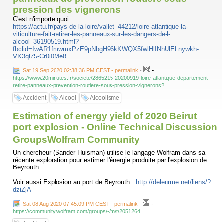
pression des vignerons
C'est n'importe quoi…
https://actu.fr/pays-de-la-loire/vallet_44212/loire-atlantique-la-
viticulture-fait-retirer-les-panneaux-sur-les-dangers-de-l-
alcool_36190519.html?
fbclid=IwAR1fmwmxPzE9pNbgH96kKWQX5fwlHlINhUlELnywkh-
VK3ql75-Cr0i0Me8
-
Sat 19 Sep 2020 02:38:36 PM CEST - permalink
-
https://www.20minutes.fr/societe/2865215-20200919-loire-atlantique-departement-
retire-panneaux-prevention-routiere-sous-pression-vignerons?
Accident
Alcool
Alcoolisme
Estimation of energy yield of 2020 Beirut
port explosion - Online Technical Discussion
GroupsWolfram Community
Un chercheur (Sander Huisman) utilise le langage Wolfram dans sa
récente exploration pour estimer l'énergie produite par l'explosion de
Beyrouth
Voir aussi Explosion au port de Beyrouth :
http://deleurme.net/liens/?
dziZjA
-
Sat 08 Aug 2020 07:45:09 PM CEST - permalink
-
https://community.wolfram.com/groups/-/m/t/2051264