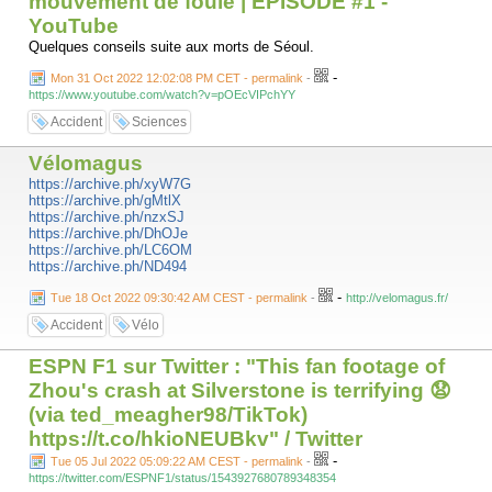
mouvement de foule | EPISODE #1 -
YouTube
Quelques conseils suite aux morts de Séoul.
-
Mon 31 Oct 2022 12:02:08 PM CET - permalink
-
https://www.youtube.com/watch?v=pOEcVIPchYY
Accident
Sciences
Vélomagus
https://archive.ph/xyW7G
https://archive.ph/gMtlX
https://archive.ph/nzxSJ
https://archive.ph/DhOJe
https://archive.ph/LC6OM
https://archive.ph/ND494
-
Tue 18 Oct 2022 09:30:42 AM CEST - permalink
-
http://velomagus.fr/
Accident
Vélo
ESPN F1 sur Twitter : "This fan footage of
Zhou's crash at Silverstone is terrifying 😧
(via ted_meagher98/TikTok)
https://t.co/hkioNEUBkv" / Twitter
-
Tue 05 Jul 2022 05:09:22 AM CEST - permalink
-
https://twitter.com/ESPNF1/status/1543927680789348354