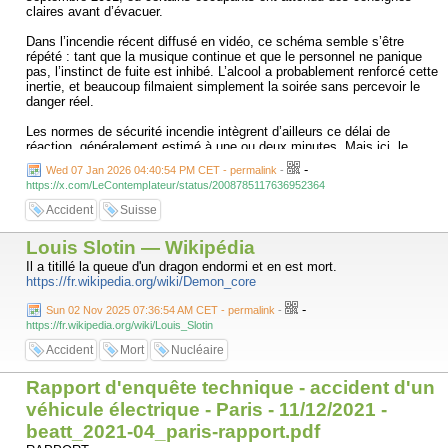
claires avant d’évacuer.
Dans l’incendie récent diffusé en vidéo, ce schéma semble s’être
répété : tant que la musique continue et que le personnel ne panique
pas, l’instinct de fuite est inhibé. L’alcool a probablement renforcé cette
inertie, et beaucoup filmaient simplement la soirée sans percevoir le
danger réel.
Les normes de sécurité incendie intègrent d’ailleurs ce délai de
réaction, généralement estimé à une ou deux minutes. Mais ici, le
matériau du plafond, une mousse de polyurethane, a rendu toute
-
Wed 07 Jan 2026 04:40:54 PM CET - permalink
-
marge illusoire. Ce type de matériau peut provoquer un embrasement
https://x.com/LeContempIateur/status/2008785117636952364
généralisé en moins de 90 secondes, à des températures avoisinant
les 600 °C, s’apparentant à de l’essence solidifiée au-dessus des
Accident
Suisse
têtes.
Louis Slotin — Wikipédia
La salle est donc passée en embrasement généralisé avant que la
majorité des personnes ne puisse évacuer. Avec un tel combustible et
Il a titillé la queue d'un dragon endormi et en est mort.
une forte densité de foule, le temps pour fuir était quasi nul, même en
https://fr.wikipedia.org/wiki/Demon_core
réagissant immédiatement.
-
Sun 02 Nov 2025 07:36:54 AM CET - permalink
-
Ces adolescents ne sont pas morts à cause des réseaux sociaux ou
https://fr.wikipedia.org/wiki/Louis_Slotin
d’une soi-disant « génération perdue », mais parce que la physique du
Accident
Mort
Nucléaire
feu a largement dépassé les capacités humaines de réaction dans un
espace clos, et parce que le non-respect des règles de sécurité leur a
Rapport d'enquête technique - accident d'un
ôté toute chance réelle de survie.
véhicule électrique - Paris - 11/12/2021 -
beatt_2021-04_paris-rapport.pdf