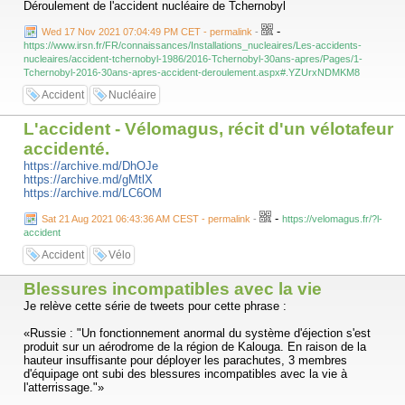
Déroulement de l'accident nucléaire de Tchernobyl
-
Wed 17 Nov 2021 07:04:49 PM CET - permalink
-
https://www.irsn.fr/FR/connaissances/Installations_nucleaires/Les-accidents-
nucleaires/accident-tchernobyl-1986/2016-Tchernobyl-30ans-apres/Pages/1-
Tchernobyl-2016-30ans-apres-accident-deroulement.aspx#.YZUrxNDMKM8
Accident
Nucléaire
L'accident - Vélomagus, récit d'un vélotafeur
accidenté.
https://archive.md/DhOJe
https://archive.md/gMtlX
https://archive.md/LC6OM
-
Sat 21 Aug 2021 06:43:36 AM CEST - permalink
-
https://velomagus.fr/?l-
accident
Accident
Vélo
Blessures incompatibles avec la vie
Je relève cette série de tweets pour cette phrase :
«Russie : "Un fonctionnement anormal du système d'éjection s'est
produit sur un aérodrome de la région de Kalouga. En raison de la
hauteur insuffisante pour déployer les parachutes, 3 membres
d'équipage ont subi des blessures incompatibles avec la vie à
l'atterrissage."»