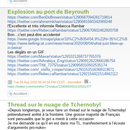
Accident
Explosion au port de Beyrouth
https://twitter.com/BenDoBrown/status/1290687094281719814
https://twitter.com/ahmermkhan/status/1290681560342069248
l'Excellente et très informée Rebecca Rambar
https://twitter.com/RebeccaRambar/status/1290670602462920708
Bon…c'est peut-être accidentel
https://www.google.fr/maps/place/33%C2%B054'04.9%22N+35%C2%B03
https://www.bellingcat.com/news/mena/2020/08/04/what-just-blew-up-
in-beirut/
Les dégâts en un GIF :
https://twitter.com/Maxar/status/1291021268737765376
https://twitter.com/AlArabiya_Eng/status/1290912622666186754
https://twitter.com/TIM_7375/status/1290958310502535174
https://twitter.com/_stella_cooper/status/1291151516368113671
https://twitter.com/RebeccaRambar/status/1292154421514842112
-
Tue 04 Aug 2020 06:44:58 PM CEST - permalink
-
https://twitter.com/monther72/status/1290683401142501377
Accident
Thread sur le nuage de Tchernobyl
«Depuis longtemps, je veux faire un thread sur le nuage de Tchernobyl
prétendument arrêté à la frontière. Une grosse majorité de Français
sont persuadés que le gvt a menti à cette occasion
Je me demande ce qu’il en est dans ma TL, manifestement à l’écoute
d’arguments pro-nuke»