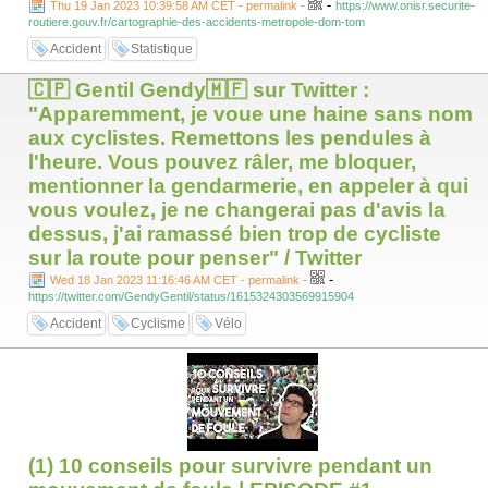
-
Thu 19 Jan 2023 10:39:58 AM CET - permalink
-
https://www.onisr.securite-
routiere.gouv.fr/cartographie-des-accidents-metropole-dom-tom
Accident
Statistique
🇨🇵 Gentil Gendy🇲🇫 sur Twitter :
"Apparemment, je voue une haine sans nom
aux cyclistes. Remettons les pendules à
l'heure. Vous pouvez râler, me bloquer,
mentionner la gendarmerie, en appeler à qui
vous voulez, je ne changerai pas d'avis la
dessus, j'ai ramassé bien trop de cycliste
sur la route pour penser" / Twitter
-
Wed 18 Jan 2023 11:16:46 AM CET - permalink
-
https://twitter.com/GendyGentil/status/1615324303569915904
Accident
Cyclisme
Vélo
(1) 10 conseils pour survivre pendant un