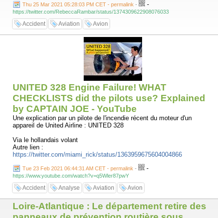
-
Thu 25 Mar 2021 05:28:03 PM CET - permalink
-
https://twitter.com/RebeccaRambar/status/1374309622908076033
Accident
Aviation
Avion
UNITED 328 Engine Failure! WHAT
CHECKLISTS did the pilots use? Explained
by CAPTAIN JOE - YouTube
Une explication par un pilote de l'incendie récent du moteur d'un
appareil de United Airline : UNITED 328
Via le hollandais volant
Autre lien :
https://twitter.com/miami_rick/status/1363959675604004866
-
Tue 23 Feb 2021 06:44:31 AM CET - permalink
-
https://www.youtube.com/watch?v=q5Wler87pwY
Accident
Analyse
Aviation
Avion
Loire-Atlantique : Le département retire des
panneaux de prévention routière sous