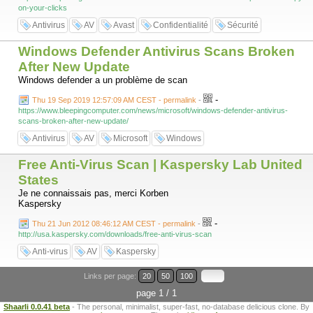
on-your-clicks
Antivirus
AV
Avast
Confidentialité
Sécurité
Windows Defender Antivirus Scans Broken
After New Update
Windows defender a un problème de scan
-
Thu 19 Sep 2019 12:57:09 AM CEST - permalink
-
https://www.bleepingcomputer.com/news/microsoft/windows-defender-antivirus-
scans-broken-after-new-update/
Antivirus
AV
Microsoft
Windows
Free Anti-Virus Scan | Kaspersky Lab United
States
Je ne connaissais pas, merci Korben
Kaspersky
-
Thu 21 Jun 2012 08:46:12 AM CEST - permalink
-
http://usa.kaspersky.com/downloads/free-anti-virus-scan
Anti-virus
AV
Kaspersky
Links per page:
20
50
100
page 1 / 1
Shaarli 0.0.41 beta
- The personal, minimalist, super-fast, no-database delicious clone. By