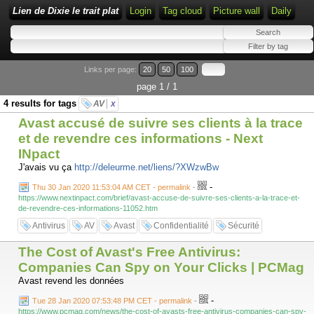
Lien de Dixie le trait plat
Login
Tag cloud
Picture wall
Daily
Links per page:
20
50
100
page 1 / 1
4 results for tags
AV
x
Avast accusé de suivre ses clients à la trace
et de revendre ces informations - Next
INpact
J'avais vu ça
http://deleurme.net/liens/?XWzwBw
-
Thu 30 Jan 2020 11:53:04 AM CET - permalink
-
https://www.nextinpact.com/brief/avast-accuse-de-suivre-ses-clients-a-la-trace-et-
de-revendre-ces-informations-11052.htm
Antivirus
AV
Avast
Confidentialité
Sécurité
The Cost of Avast's Free Antivirus:
Companies Can Spy on Your Clicks | PCMag
Avast revend les données
-
Tue 28 Jan 2020 07:53:48 PM CET - permalink
-
https://www.pcmag.com/news/the-cost-of-avasts-free-antivirus-companies-can-spy-