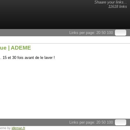
Shaare your links...
11618 links
Links per page:
20
50
100
ique | ADEME
15 et 30 fois avant de le laver !
Links per page:
20
50
100
heme by
idleman.fr
.