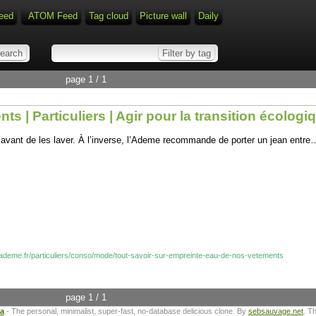
eed
ATOM Feed
Tag cloud
Picture wall
Daily
page 1 / 1
ts | Particuliers | Agir pour la transition écolog
 avant de les laver. À l’inverse, l’Ademe recommande de porter un jean entre… 
on.ademe.fr/particuliers/conso/mode/tout-savoir-sur-empreinte-eau-de-nos-vetements
page 1 / 1
ta
- The personal, minimalist, super-fast, no-database delicious clone. By
sebsauvage.net
. T