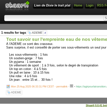
Lien de Dixie le trait plat
Home
Login
RSS F
1 results for tags
ADEME
x
Tout savoir sur l’empreinte eau de nos vêtemen
À l'ADEME ce sont des crasseux.
Sans surprise, il est conseillé de porter ses sous-vêtements un seul jour
Les sous-vêtements : 1 fois
Un soutien-gorge : 7 fois
Un pyjama : 1 semaine
Un vêtement de sport : 1 à 3 fois, selon le degré de transpiration
Un top en coton : 4 à 5 fois
Un pull en laine : 10 à 15 fois
Une robe : 4 à 6 fois
Un jean : entre 15 et… 30 fois !
-
Mon 25 Aug 2025 06:33:31 PM CEST - permalink
-
https://agirpourlatransiti
ADEME
Shaarli 0.0.41 be