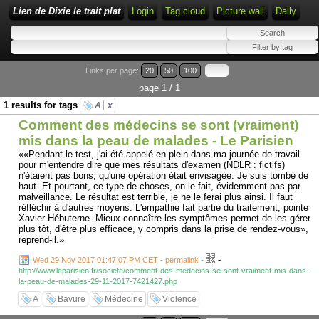
Lien de Dixie le trait plat
Login
Tag cloud
Picture wall
Daily
Links per page:
20
50
100
page 1 / 1
1 results for tags
A
x
Comment des médecins se sont (vraiment)
mis dans la peau de malades - Le Parisien
««Pendant le test, j'ai été appelé en plein dans ma journée de travail
pour m'entendre dire que mes résultats d'examen (NDLR : fictifs)
n'étaient pas bons, qu'une opération était envisagée. Je suis tombé de
haut. Et pourtant, ce type de choses, on le fait, évidemment pas par
malveillance. Le résultat est terrible, je ne le ferai plus ainsi. Il faut
réfléchir à d'autres moyens. L'empathie fait partie du traitement, pointe
Xavier Hébuterne. Mieux connaître les symptômes permet de les gérer
plus tôt, d'être plus efficace, y compris dans la prise de rendez-vous»,
reprend-il.»
-
Wed 29 Nov 2017 01:47:07 PM CET - permalink
-
http://www.leparisien.fr/societe/comment-des-medecins-se-sont-vraiment-mis-dans-
la-peau-de-malades-29-11-2017-7421427.php
A
Bavure
Médecine
Violence