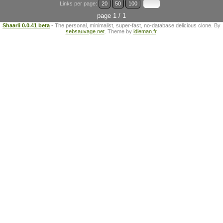
Links per page:
20
50
100
page 1 / 1
Shaarli 0.0.41 beta
- The personal, minimalist, super-fast, no-database delicious clone. By
sebsauvage.net
. Theme by
idleman.fr
.