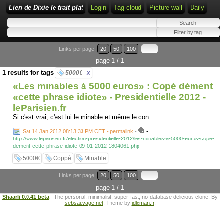
Lien de Dixie le trait plat
Login
Tag cloud
Picture wall
Daily
Links per page:
20
50
100
page 1 / 1
1 results for tags
5000€
x
«Les minables à 5000 euros» : Copé dément
«cette phrase idiote» - Presidentielle 2012 -
leParisien.fr
Si c'est vrai, c'est lui le minable et même le con
-
Sat 14 Jan 2012 08:13:33 PM CET - permalink
-
http://www.leparisien.fr/election-presidentielle-2012/les-minables-a-5000-euros-cope-
dement-cette-phrase-idiote-09-01-2012-1804061.php
5000€
Coppé
Minable
Links per page:
20
50
100
page 1 / 1
Shaarli 0.0.41 beta
- The personal, minimalist, super-fast, no-database delicious clone. By
sebsauvage.net
. Theme by
idleman.fr
.