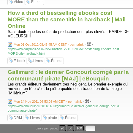
Vidéo
Éditeur
How a third of bestselling ebooks cost
MORE than the same title in hardback | Mail
Online
Sans doute que les coûts de production sont plus élevés...BANDE DE
VOLEURS!!!!
-
Mon 01 Oct 2012 08:43:45 AM CEST - permalink
-
http://www.dailymail.co.uk/news/article-2211022/How-bestselling-ebooks-cost-
MORE-title-hardback.html
E-book
Livres
Éditeur
Gallimard : le dernier Goncourt corrigé par la
communauté pirate [MAJ] | eBouquin
Les grands éditeurs deviennent très négligent. Le premier exemple qui
me vient en tête c'est la piètre qualité de la traduction de la trilogie
"Millénium"
-
Mon 14 Nov 2011 08:53:03 AM CET - permalink
-
http://www.ebouquin.fr/2011/11/13/gallimard-le-dernier-goncourt-corrige-par-la-
communaute-pirate/
DRM
Livres
pirate
Éditeur
Links per page:
20
50
100