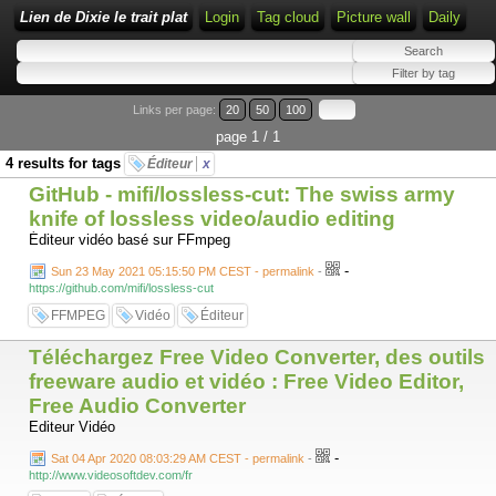
Lien de Dixie le trait plat
Login
Tag cloud
Picture wall
Daily
Links per page:
20
50
100
page 1 / 1
4 results for tags
Éditeur
x
GitHub - mifi/lossless-cut: The swiss army
knife of lossless video/audio editing
Éditeur vidéo basé sur FFmpeg
-
Sun 23 May 2021 05:15:50 PM CEST - permalink
-
https://github.com/mifi/lossless-cut
FFMPEG
Vidéo
Éditeur
Téléchargez Free Video Converter, des outils
freeware audio et vidéo : Free Video Editor,
Free Audio Converter
Editeur Vidéo
-
Sat 04 Apr 2020 08:03:29 AM CEST - permalink
-
http://www.videosoftdev.com/fr