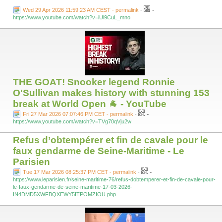
-
Wed 29 Apr 2026 11:59:23 AM CEST - permalink
-
https://www.youtube.com/watch?v=iUl9CuL_mno
THE GOAT! Snooker legend Ronnie
O'Sullivan makes history with stunning 153
break at World Open 🐐 - YouTube
-
Fri 27 Mar 2026 07:07:46 PM CET - permalink
-
https://www.youtube.com/watch?v=TVg70qVju2w
Refus d’obtempérer et fin de cavale pour le
faux gendarme de Seine-Maritime - Le
Parisien
-
Tue 17 Mar 2026 08:25:37 PM CET - permalink
-
https://www.leparisien.fr/seine-maritime-76/refus-dobtemperer-et-fin-de-cavale-pour-
le-faux-gendarme-de-seine-maritime-17-03-2026-
IN4DMD5XWFBQXEWY5ITPOMZIOU.php