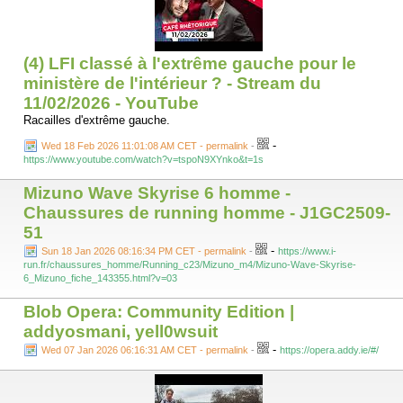
(4) LFI classé à l'extrême gauche pour le
ministère de l'intérieur ? - Stream du
11/02/2026 - YouTube
Racailles d'extrême gauche.
-
Wed 18 Feb 2026 11:01:08 AM CET - permalink
-
https://www.youtube.com/watch?v=tspoN9XYnko&t=1s
Mizuno Wave Skyrise 6 homme -
Chaussures de running homme - J1GC2509-
51
-
Sun 18 Jan 2026 08:16:34 PM CET - permalink
-
https://www.i-
run.fr/chaussures_homme/Running_c23/Mizuno_m4/Mizuno-Wave-Skyrise-
6_Mizuno_fiche_143355.html?v=03
Blob Opera: Community Edition |
addyosmani, yell0wsuit
-
Wed 07 Jan 2026 06:16:31 AM CET - permalink
-
https://opera.addy.ie/#/