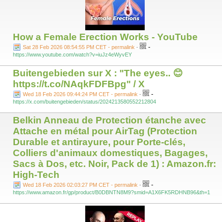
How a Female Erection Works - YouTube
-
Sat 28 Feb 2026 08:54:55 PM CET - permalink
-
https://www.youtube.com/watch?v=iuJz4eWyvEY
Buitengebieden sur X : "The eyes.. 😊
https://t.co/NAqkFDFBpg" / X
-
Wed 18 Feb 2026 09:44:24 PM CET - permalink
-
https://x.com/buitengebieden/status/2024213580552212804
Belkin Anneau de Protection étanche avec
Attache en métal pour AirTag (Protection
Durable et antirayure, pour Porte-clés,
Colliers d'animaux domestiques, Bagages,
Sacs à Dos, etc. Noir, Pack de 1) : Amazon.fr:
High-Tech
-
Wed 18 Feb 2026 02:03:27 PM CET - permalink
-
https://www.amazon.fr/gp/product/B0DBNTN8M9?smid=A1X6FK5RDHNB96&th=1