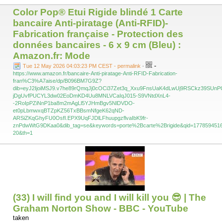
Color Pop® Etui Rigide blindé 1 Carte
bancaire Anti-piratage (Anti-RFID)-
Fabrication française - Protection des
données bancaires - 6 x 9 cm (Bleu) :
Amazon.fr: Mode
-
Tue 12 May 2026 04:03:23 PM CEST - permalink
-
https://www.amazon.fr/bancaire-Anti-piratage-Anti-RFID-Fabrication-
fran%C3%A7aise/dp/B096BM7G9Z?
dib=eyJ2IjoiMSJ9.v7he89rQmqJj0cOCi37Zet3q_Xxu9FnsUaK4dLwUj9RSCkz39S
jDgUvfPUCYL3dw02EoDmKD4Uu8MNLVCaIqJ015-S9VNtdXnL4-
-2RoIpPZiNnP1ba8m2mAgLl5YJHmBgv5NlDVDO-
et0pLbmwxqBTZpKZ56TxBBsmNfgeK62qND-
ARSiZKqGhyFU0OsfI.EPX9UqFJDlLFhuupgzflvaIbK9fr-
znPdwWtG9DKaa0&dib_tag=se&keywords=porte%2Bcarte%2Brigide&qid=1778594516
20&th=1
(33) I will find you and I will kill you 😎 | The
Graham Norton Show - BBC - YouTube
taken