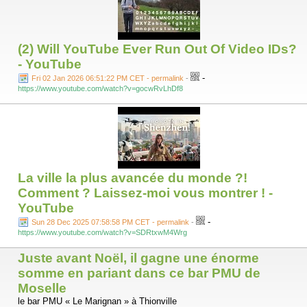
(2) Will YouTube Ever Run Out Of Video IDs?
- YouTube
-
Fri 02 Jan 2026 06:51:22 PM CET - permalink
-
https://www.youtube.com/watch?v=gocwRvLhDf8
La ville la plus avancée du monde ?!
Comment ? Laissez-moi vous montrer ! -
YouTube
-
Sun 28 Dec 2025 07:58:58 PM CET - permalink
-
https://www.youtube.com/watch?v=SDRtxwM4Wrg
Juste avant Noël, il gagne une énorme
somme en pariant dans ce bar PMU de
Moselle
le bar PMU « Le Marignan » à Thionville