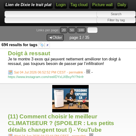
Lien de Dixie le trait plat
Login
Tag cloud
Picture wall
Daily
Links per page:
20
50
100
◄Older
page 1 / 35
694 results for tags
x
Doigt à ressaut
Je te montre 3 exos qui peuvent nettement améliorer ton doigt à
ressaut, pas toujours besoin de passer par l’infiltration!
-
Sat 04 Jul 2026 06:52:52 PM CEST - permalink
-
https://www.instagram.com/reel/DYxLiXBsyfY/?hl=fr
(11) Comment choisir le meilleur
CLIMATISEUR ? (SPOILER : Les petits
détails changent tout !) - YouTube
-