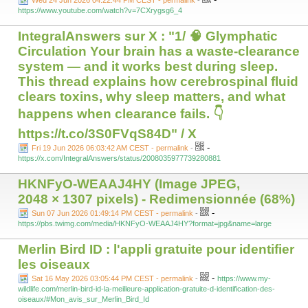
Wed 24 Jun 2026 04:22:44 PM CEST - permalink
-
https://www.youtube.com/watch?v=7CXrygsg6_4
IntegralAnswers sur X : "1/ 🧠 Glymphatic
Circulation Your brain has a waste-clearance
system — and it works best during sleep.
This thread explains how cerebrospinal fluid
clears toxins, why sleep matters, and what
happens when clearance fails. 👇
https://t.co/3S0FVqS84D" / X
-
Fri 19 Jun 2026 06:03:42 AM CEST - permalink
-
https://x.com/IntegralAnswers/status/2008035977739280881
HKNFyO-WEAAJ4HY (Image JPEG,
2048 × 1307 pixels) - Redimensionnée (68%)
-
Sun 07 Jun 2026 01:49:14 PM CEST - permalink
-
https://pbs.twimg.com/media/HKNFyO-WEAAJ4HY?format=jpg&name=large
Merlin Bird ID : l'appli gratuite pour identifier
les oiseaux
-
Sat 16 May 2026 03:05:44 PM CEST - permalink
-
https://www.my-
wildlife.com/merlin-bird-id-la-meilleure-application-gratuite-d-identification-des-
oiseaux/#Mon_avis_sur_Merlin_Bird_Id