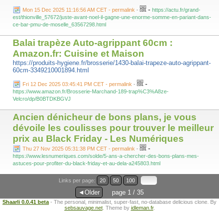
-
Mon 15 Dec 2025 11:16:56 AM CET - permalink
-
https://actu.fr/grand-
est/thionville_57672/juste-avant-noel-il-gagne-une-enorme-somme-en-pariant-dans-
ce-bar-pmu-de-moselle_63567298.html
Balai trapèze Auto-agrippant 60cm :
Amazon.fr: Cuisine et Maison
https://produits-hygiene.fr/brosserie/1430-balai-trapeze-auto-agrippant-
60cm-3349210001894.html
-
Fri 12 Dec 2025 03:45:41 PM CET - permalink
-
https://www.amazon.fr/Brosserie-Marchand-189-trap%C3%A8ze-
Velcro/dp/B0BTDKBGVJ
Ancien dénicheur de bons plans, je vous
dévoile les coulisses pour trouver le meilleur
prix au Black Friday - Les Numériques
-
Thu 27 Nov 2025 05:31:38 PM CET - permalink
-
https://www.lesnumeriques.com/solde/5-ans-a-chercher-des-bons-plans-mes-
astuces-pour-profiter-du-black-friday-et-au-dela-a245803.html
Links per page:
20
50
100
◄Older
page 1 / 35
Shaarli 0.0.41 beta
- The personal, minimalist, super-fast, no-database delicious clone. By
sebsauvage.net
. Theme by
idleman.fr
.