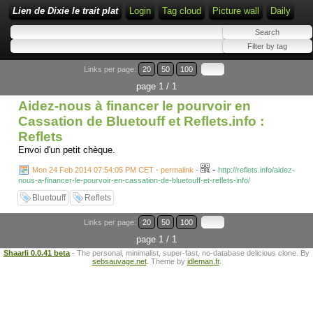
Lien de Dixie le trait plat
Login
Tag cloud
Picture wall
Daily
Links per page:
20
50
100
page 1 / 1
Aidez-nous à financer le pourvoir en
Cassation de Bluetouff et Reflets.info :
Reflets
Envoi d'un petit chèque.
-
Mon 24 Feb 2014 07:54:05 PM CET - permalink
-
http://reflets.info/aidez-
nous-a-financer-le-pourvoir-en-cassation-de-bluetouff-et-reflets-info/
Bluetouff
Reflets
Links per page:
20
50
100
page 1 / 1
Shaarli 0.0.41 beta
- The personal, minimalist, super-fast, no-database delicious clone. By
sebsauvage.net
. Theme by
idleman.fr
.