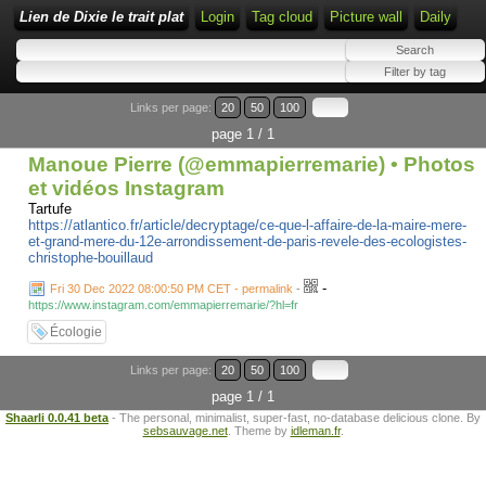
Lien de Dixie le trait plat
Login
Tag cloud
Picture wall
Daily
Links per page:
20
50
100
page 1 / 1
Manoue Pierre (@emmapierremarie) • Photos
et vidéos Instagram
Tartufe
https://atlantico.fr/article/decryptage/ce-que-l-affaire-de-la-maire-mere-
et-grand-mere-du-12e-arrondissement-de-paris-revele-des-ecologistes-
christophe-bouillaud
-
Fri 30 Dec 2022 08:00:50 PM CET - permalink
-
https://www.instagram.com/emmapierremarie/?hl=fr
Écologie
Links per page:
20
50
100
page 1 / 1
Shaarli 0.0.41 beta
- The personal, minimalist, super-fast, no-database delicious clone. By
sebsauvage.net
. Theme by
idleman.fr
.