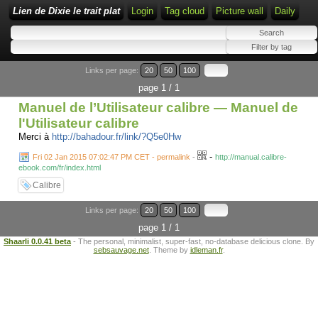
Lien de Dixie le trait plat
Login
Tag cloud
Picture wall
Daily
Links per page:
20
50
100
page 1 / 1
Manuel de l’Utilisateur calibre — Manuel de
l'Utilisateur calibre
Merci à
http://bahadour.fr/link/?Q5e0Hw
-
Fri 02 Jan 2015 07:02:47 PM CET - permalink
-
http://manual.calibre-
ebook.com/fr/index.html
Calibre
Links per page:
20
50
100
page 1 / 1
Shaarli 0.0.41 beta
- The personal, minimalist, super-fast, no-database delicious clone. By
sebsauvage.net
. Theme by
idleman.fr
.