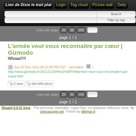
Lien de Dixie le trait plat
Login
Tag cloud
Picture wall
Daily
Links per page:
20
50
100
page 1 / 1
L’armée veut vous reconnaitre par cœur |
Gizmodo
Whoaa!!!!!
-
Sun 20 Nov 2011 08:12:00 PM CET - permalink
-
http://www.gizmodo.fr/2011/11/20/l%e2%80%99armee-veut-vous-reconnaitre-par-
coeur.html
Cœur
Identification
Links per page:
20
50
100
page 1 / 1
Shaarli 0.0.41 beta
- The personal, minimalist, super-fast, no-database delicious clone. By
sebsauvage.net
. Theme by
idleman.fr
.