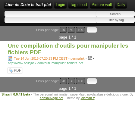
Lien de Dixie le trait plat
Login
Tag cloud
Picture wall
Daily
Links per page:
20
50
100
page 1 / 1
Une compilation d'outils pour manipuler les
fichiers PDF
-
Tue 14 Jun 2016 07:20:23 PM CEST - permalink
-
http://www.ballajack.com/outil-manipuler-fichiers-pdf
PDF
Links per page:
20
50
100
page 1 / 1
Shaarli 0.0.41 beta
- The personal, minimalist, super-fast, no-database delicious clone. By
sebsauvage.net
. Theme by
idleman.fr
.