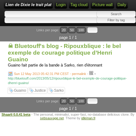
Lien de Dixie le trait plat
Login
Tag cloud
Picture wall
Daily
Links per page:
20
50
100
page 1 / 1
☠ Bluetouff's blog - Ripouxblique : le bel
exemple de courage politique d’Henri
Guaino
Guaino fait partie de la bande à Sarko, rien d'étonnant
-
Sun 12 May 2013 05:42:31 PM CEST - permalink
-
http://bluetouff.com/2013/05/12/ripouxblique-le-bel-exemple-de-courage-politique-
dhenri-guaino/
Guaino
Justice
Sarko
Links per page:
20
50
100
page 1 / 1
Shaarli 0.0.41 beta
- The personal, minimalist, super-fast, no-database delicious clone. By
sebsauvage.net
. Theme by
idleman.fr
.