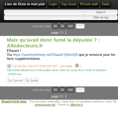
Lien de Dixie le trait plat
Login
Tag cloud
Picture wall
Daily
Links per page:
20
50
100
page 1 / 1
Mais qu'avait donc fumé la députée ? :
Allodocteurs.fr
Effarant !
Via
https://sammyfisherjr.net/Shaarli/?p5rmQA
que je remercie pour les
liens supplémentaires.
-
Tue 09 Dec 2014 07:25:06 PM CET - permalink
-
http://www.allodocteurs.fr/actualite-sante-mais-qu-avait-donc-fume-la-deputee-
-15066.asp
Cancer
Santé
Links per page:
20
50
100
page 1 / 1
Shaarli 0.0.41 beta
- The personal, minimalist, super-fast, no-database delicious clone. By
sebsauvage.net
. Theme by
idleman.fr
.