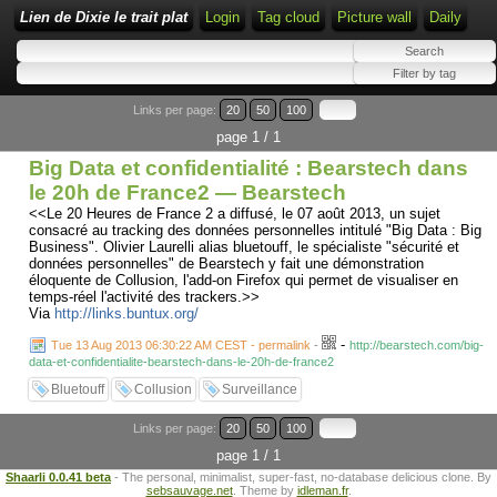
Lien de Dixie le trait plat
Login
Tag cloud
Picture wall
Daily
Links per page:
20
50
100
page 1 / 1
Big Data et confidentialité : Bearstech dans
le 20h de France2 — Bearstech
<<Le 20 Heures de France 2 a diffusé, le 07 août 2013, un sujet
consacré au tracking des données personnelles intitulé "Big Data : Big
Business". Olivier Laurelli alias bluetouff, le spécialiste "sécurité et
données personnelles" de Bearstech y fait une démonstration
éloquente de Collusion, l'add-on Firefox qui permet de visualiser en
temps-réel l'activité des trackers.>>
Via
http://links.buntux.org/
-
Tue 13 Aug 2013 06:30:22 AM CEST - permalink
-
http://bearstech.com/big-
data-et-confidentialite-bearstech-dans-le-20h-de-france2
Bluetouff
Collusion
Surveillance
Links per page:
20
50
100
page 1 / 1
Shaarli 0.0.41 beta
- The personal, minimalist, super-fast, no-database delicious clone. By
sebsauvage.net
. Theme by
idleman.fr
.