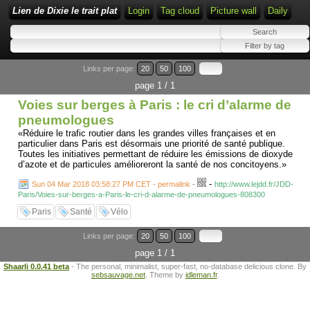
Lien de Dixie le trait plat
Login
Tag cloud
Picture wall
Daily
Links per page:
20
50
100
page 1 / 1
Voies sur berges à Paris : le cri d’alarme de
pneumologues
«Réduire le trafic routier dans les grandes villes françaises et en
particulier dans Paris est désormais une priorité de santé publique.
Toutes les initiatives permettant de réduire les émissions de dioxyde
d’azote et de particules amélioreront la santé de nos concitoyens.»
-
Sun 04 Mar 2018 03:58:27 PM CET - permalink
-
http://www.lejdd.fr/JDD-
Paris/Voies-sur-berges-a-Paris-le-cri-d-alarme-de-pneumologues-808300
Paris
Santé
Vélo
Links per page:
20
50
100
page 1 / 1
Shaarli 0.0.41 beta
- The personal, minimalist, super-fast, no-database delicious clone. By
sebsauvage.net
. Theme by
idleman.fr
.