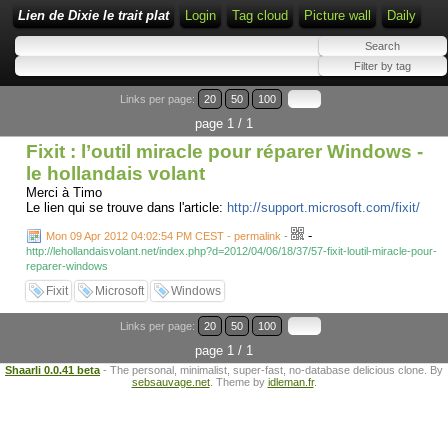
Lien de Dixie le trait plat
Login
Tag cloud
Picture wall
Daily
Links per page:
20
50
100
page 1 / 1
Fixit : l’outil miracle pour réparer Windows -
le hollandais volant
Merci à Timo
Le lien qui se trouve dans l'article:
http://support.microsoft.com/fixit/
-
Mon 09 Apr 2012 04:02:54 PM CEST - permalink
-
http://lehollandaisvolant.net/index.php?d=2012/04/06/18/37/57-fixit-loutil-miracle-pour-
reparer-windows
Fixit
Microsoft
Windows
Links per page:
20
50
100
page 1 / 1
Shaarli 0.0.41 beta
- The personal, minimalist, super-fast, no-database delicious clone. By
sebsauvage.net
. Theme by
idleman.fr
.