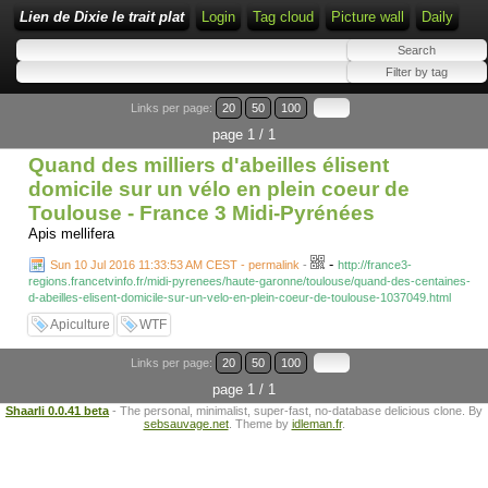
Lien de Dixie le trait plat
Login
Tag cloud
Picture wall
Daily
Links per page:
20
50
100
page 1 / 1
Quand des milliers d'abeilles élisent
domicile sur un vélo en plein coeur de
Toulouse - France 3 Midi-Pyrénées
Apis mellifera
-
Sun 10 Jul 2016 11:33:53 AM CEST - permalink
-
http://france3-
regions.francetvinfo.fr/midi-pyrenees/haute-garonne/toulouse/quand-des-centaines-
d-abeilles-elisent-domicile-sur-un-velo-en-plein-coeur-de-toulouse-1037049.html
Apiculture
WTF
Links per page:
20
50
100
page 1 / 1
Shaarli 0.0.41 beta
- The personal, minimalist, super-fast, no-database delicious clone. By
sebsauvage.net
. Theme by
idleman.fr
.