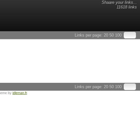
Shaare your links...
11618 links
Links per page:
20
50
100
Links per page:
20
50
100
heme by
idleman.fr
.