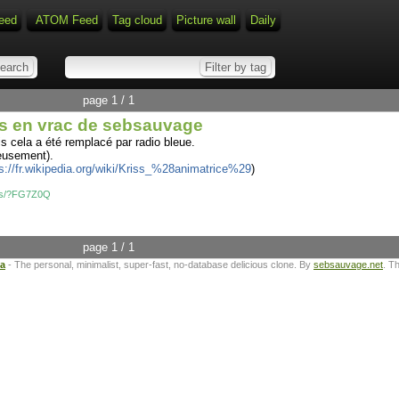
eed
ATOM Feed
Tag cloud
Picture wall
Daily
page 1 / 1
ens en vrac de sebsauvage
is cela a été remplacé par radio bleue.
reusement).
s://fr.wikipedia.org/wiki/Kriss_%28animatrice%29
)
nks/?FG7Z0Q
page 1 / 1
ta
- The personal, minimalist, super-fast, no-database delicious clone. By
sebsauvage.net
. T