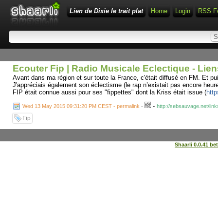
Lien de Dixie le trait plat
Home
Login
RSS F
Ecouter Fip | Radio Musicale Eclectique - Li
Avant dans ma région et sur toute la France, c'était diffusé en FM. Et pu
J'appréciais également son éclectisme (le rap n’existait pas encore heu
FIP était connue aussi pour ses "fippettes" dont la Kriss était issue (
http
-
Wed 13 May 2015 09:31:20 PM CEST - permalink
-
http://sebsauvage.net/li
Fip
Shaarli 0.0.41 be