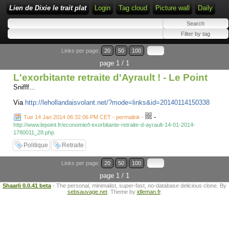
Lien de Dixie le trait plat
Login
Tag cloud
Picture wall
Daily
Links per page:
20
50
100
page 1 / 1
L'exorbitante retraite d'Ayrault ! - Le Point
Snifff...
Via
http://lehollandaisvolant.net/?mode=links&id=20140114150338
-
Tue 14 Jan 2014 06:32:06 PM CET - permalink
-
http://www.lepoint.fr/economie/l-exorbitante-retraite-d-ayrault-14-01-2014-
1780011_28.php
Politique
Retraite
Links per page:
20
50
100
page 1 / 1
Shaarli 0.0.41 beta
- The personal, minimalist, super-fast, no-database delicious clone. By
sebsauvage.net
. Theme by
idleman.fr
.