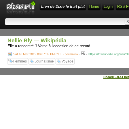
Lien de Dixie le trait plat
Home
Login
RSS F
Nellie Bly — Wikipédia
Elle a rencontré J.Verne à l'occasion de ce record.
-
Sat 16 Mar 2019 08:07:09 PM CET - permalink
-
https://fr.wikipedia.org/wiki/Ne
Femmes
Journalisme
Voyage
Shaarli 0.0.41 be