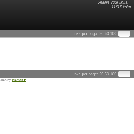
Shaare your links...
11618 links
Links per page:
20
50
100
Links per page:
20
50
100
heme by
idleman.fr
.