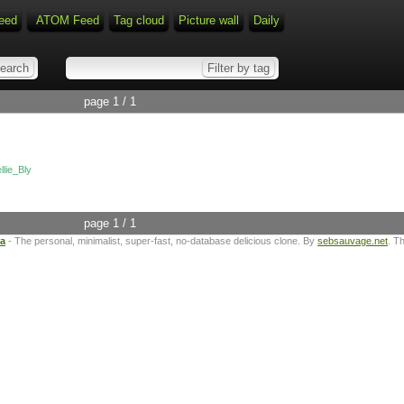
eed
ATOM Feed
Tag cloud
Picture wall
Daily
page 1 / 1
llie_Bly
page 1 / 1
ta
- The personal, minimalist, super-fast, no-database delicious clone. By
sebsauvage.net
. T