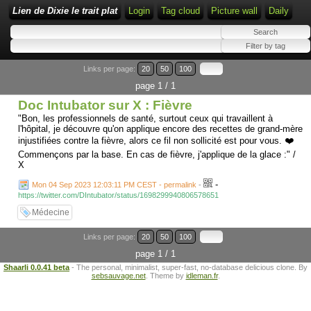
Lien de Dixie le trait plat
Login
Tag cloud
Picture wall
Daily
Links per page:
20
50
100
page 1 / 1
Doc Intubator sur X : Fièvre
"Bon, les professionnels de santé, surtout ceux qui travaillent à
l'hôpital, je découvre qu'on applique encore des recettes de grand-mère
injustifiées contre la fièvre, alors ce fil non sollicité est pour vous. ❤️
Commençons par la base. En cas de fièvre, j'applique de la glace :" /
X
-
Mon 04 Sep 2023 12:03:11 PM CEST - permalink
-
https://twitter.com/DIntubator/status/1698299940806578651
Médecine
Links per page:
20
50
100
page 1 / 1
Shaarli 0.0.41 beta
- The personal, minimalist, super-fast, no-database delicious clone. By
sebsauvage.net
. Theme by
idleman.fr
.