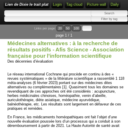
Lien de Dixie le trait plat
Login
Tag cloud
Picture wall
Daily
Links per page:
20
50
100
page 1 / 1
Médecines alternatives : à la recherche de
résultats positifs - Afis Science - Association
française pour l’information scientifique
Des décennies d’évaluation
Le réseau international Cochrane qui procède en continu à des «
revues systématiques » de la littérature scientifique a rassemblé 1 118
méta-analyses (6 février 2023) portant sur des médecines dites
alternatives ou complémentaires [1]. Quasiment tous les domaines se
revendiquant de ces approches ont été considérés : acupuncture,
herbes médicinales chinoises, homéopathie, venin d’abeille,
auriculothérapie, diète asiatique, médecine ayurvédique,
balnéothérapie, etc. Les résultats sont largement en défaveur de ces
pratiques et remèdes.
En France, les médicaments homéopathiques ont fait l’objet d’une
nouvelle évaluation poussée lors d’un processus qui a conduit à son
déremboursement à partir de 2021. La Haute Autorité de santé avait