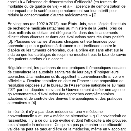
conclu à « l’absence de démonstration d’efficacité (en termes de
morbidité ou de qualité de vie) » et à « l’absence de démonstration de
leur impact sur la santé publique notamment sur leur intérêt pour
réduire la consommation d’autres médicaments » [2].
En vingt ans (de 1992 à 2012), aux États-Unis, sous l’égide d’instituts
de recherche médicale rattachées au ministère de la Santé, près de
deux milliards de dollars ont été gaspillés dans des financements
d’institutions diverses et dans des évaluations sans résultats positifs
[3]. Plusieurs centaines d’essais cliniques ont été financés pour
apprendre que la « guérison à distance » est inefficace contre le
diabète ou les tumeurs cérébrales, que la prière est sans effet sur le
sida ou que les cartilages de requin ne modifient pas le taux de survie
des patients atteints d’un cancer.
Régulièrement, les partisans de ces pratiques thérapeutiques essaient
de convaincre les autorités sanitaires de leur pays d’intégrer leurs
approches à la médecine qu’ils appellent « conventionnelle », voire «
officielle ». Dernière tentative en date en France : une proposition de
résolution déposée sur le bureau de l’Assemblée nationale le 18 mars
2021 par huit députés « invitant le Gouvernement à créer une agence
gouvernementale d’évaluation des approches complémentaires
adaptées et de contrôle des dérives thérapeutiques et des pratiques
alternatives » [4].
En réalité, il n’y a pas deux médecines, une « médecine
conventionnelle » et une « médecine alternative » qu’il conviendrait de
rassembler. Il y a ce qui a été évalué et dont l’efficacité a été prouvée,
cela s’appelle la médecine. Ce qui n’a pas pu montrer une efficacité
validée ne peut se targuer d’être de la médecine, même en y accolant