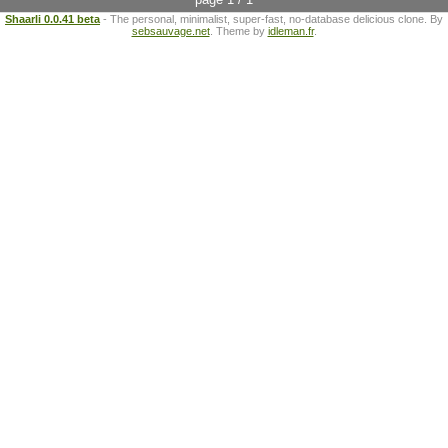
Shaarli 0.0.41 beta
- The personal, minimalist, super-fast, no-database delicious clone. By
sebsauvage.net
. Theme by
idleman.fr
.