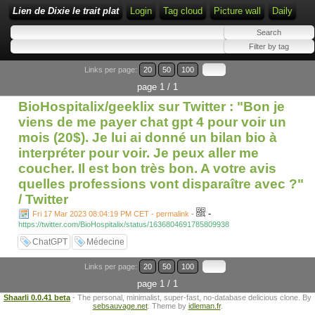
Lien de Dixie le trait plat
Login
Tag cloud
Picture wall
Daily
Links per page:
20
50
100
page 1 / 1
BioHospitalix/geeklix sur Twitter : "Bon je
viens de me payer chat gpt 4 pour voir un
mois (20$). Je lui ai donné un bilan bio à
interpréter pour voir. Je peux aller me
coucher. Il est bon très bon. A votre avis
quelles professions vont disparaître avec ?"
/ Twitter
-
Fri 17 Mar 2023 08:04:19 PM CET - permalink
-
https://twitter.com/BioHospitalix/status/1636804691785809938
ChatGPT
Médecine
Links per page:
20
50
100
page 1 / 1
Shaarli 0.0.41 beta
- The personal, minimalist, super-fast, no-database delicious clone. By
sebsauvage.net
. Theme by
idleman.fr
.