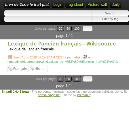
Lien de Dixie le trait plat
Login
Tag cloud
Picture wall
Daily
Links per page:
20
50
100
page 1 / 1
Lexique de l’ancien français - Wikisource
Lexique de l’ancien français
-
Sun 07 Jun 2020 07:19:17 AM CEST - permalink
-
https://fr.wikisource.org/wiki/Lexique_de_l%E2%80%99ancien_fran%C3%A7ais
Français
Histoire
Links per page:
20
50
100
page 1 / 1
Shaarli 0.0.41 beta
- The personal, minimalist, super-fast, no-database delicious clone. By
sebsauvage.net
. Theme by
idleman.fr
.