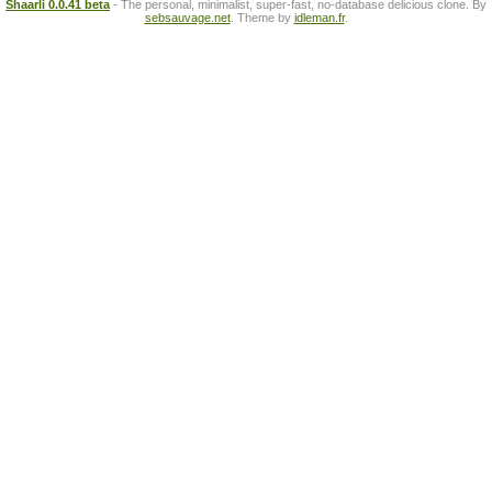
Shaarli 0.0.41 beta
- The personal, minimalist, super-fast, no-database delicious clone. By
sebsauvage.net
. Theme by
idleman.fr
.