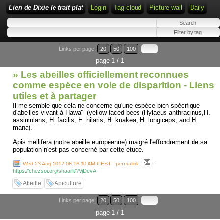
Lien de Dixie le trait plat
Login
Tag cloud
Picture wall
Daily
Links per page:
20
50
100
page 1 / 1
» Les abeilles officiellement reconnues
comme espèce en voie de disparition - Liens
utiles et à partager
Il me semble que cela ne concerne qu'une espèce bien spécifique
d'abeilles vivant à Hawaï (yellow-faced bees (Hylaeus anthracinus,H.
assimulans, H. facilis, H. hilaris, H. kuakea, H. longiceps, and H.
mana).
Apis mellifera (notre abeille européenne) malgré l'effondrement de sa
population n'est pas concerné par cette étude.
-
Wed 23 Aug 2017 06:16:30 AM CEST - permalink
-
https://chezsoi.org/shaarli/?VjDevA
Abeille
Apiculture
Links per page:
20
50
100
page 1 / 1