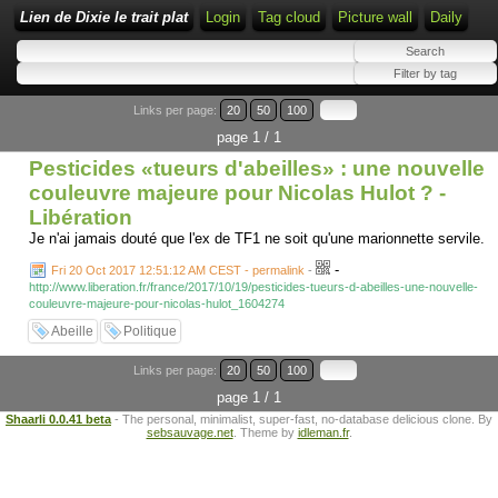
Lien de Dixie le trait plat
Login
Tag cloud
Picture wall
Daily
Links per page:
20
50
100
page 1 / 1
Pesticides «tueurs d'abeilles» : une nouvelle
couleuvre majeure pour Nicolas Hulot ? -
Libération
Je n'ai jamais douté que l'ex de TF1 ne soit qu'une marionnette servile.
-
Fri 20 Oct 2017 12:51:12 AM CEST - permalink
-
http://www.liberation.fr/france/2017/10/19/pesticides-tueurs-d-abeilles-une-nouvelle-
couleuvre-majeure-pour-nicolas-hulot_1604274
Abeille
Politique
Links per page:
20
50
100
page 1 / 1
Shaarli 0.0.41 beta
- The personal, minimalist, super-fast, no-database delicious clone. By
sebsauvage.net
. Theme by
idleman.fr
.