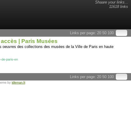
Shaare your links...
11618 links
Links per page:
20
50
100
e accès | Paris Musées
s oeuvres des collections des musées de la Ville de Paris en haute
e-de-paris-en
Links per page:
20
50
100
heme by
idleman.fr
.