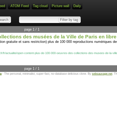
eed
ATOM Feed
Tag cloud
Picture wall
Daily
page 1 / 1
lections des musées de la Ville de Paris en libr
on gratuite et sans restriction) plus de 100 000 reproductions numériques de
fr/fr/actualite/open-content-plus-de-100-000-oeuvres-des-collections-des-musees-de-la-vill
page 1 / 1
ta
- The personal, minimalist, super-fast, no-database delicious clone. By
sebsauvage.net
. T