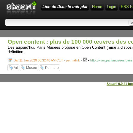
Lien de Dixie le trait plat
Home
Login
RSS F
Open content : plus de 100 000 œuvres des col
Dès aujourd’hui, Paris Musées propose en Open Content (mise à dispositi
définition.
-
Sat 11 Jan 2020 05:32:48 AM CET - permalink
-
http://www.parismusees.paris.
Art
Musée
Peinture
Shaarli 0.0.41 be