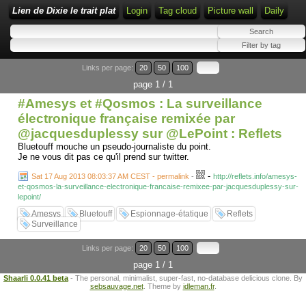
Lien de Dixie le trait plat
Login
Tag cloud
Picture wall
Daily
Links per page:
20
50
100
page 1 / 1
#Amesys et #Qosmos : La surveillance
électronique française remixée par
@jacquesduplessy sur @LePoint : Reflets
Bluetouff mouche un pseudo-journaliste du point.
Je ne vous dit pas ce qu'il prend sur twitter.
-
Sat 17 Aug 2013 08:03:37 AM CEST - permalink
-
http://reflets.info/amesys-
et-qosmos-la-surveillance-electronique-francaise-remixee-par-jacquesduplessy-sur-
lepoint/
Amesys
Bluetouff
Espionnage-étatique
Reflets
Surveillance
Links per page:
20
50
100
page 1 / 1
Shaarli 0.0.41 beta
- The personal, minimalist, super-fast, no-database delicious clone. By
sebsauvage.net
. Theme by
idleman.fr
.