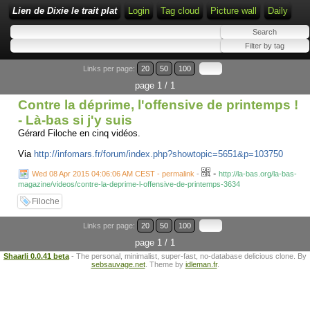
Lien de Dixie le trait plat
Login
Tag cloud
Picture wall
Daily
Links per page:
20
50
100
page 1 / 1
Contre la déprime, l'offensive de printemps !
- Là-bas si j'y suis
Gérard Filoche en cinq vidéos.
Via
http://infomars.fr/forum/index.php?showtopic=5651&p=103750
-
Wed 08 Apr 2015 04:06:06 AM CEST - permalink
-
http://la-bas.org/la-bas-
magazine/videos/contre-la-deprime-l-offensive-de-printemps-3634
Filoche
Links per page:
20
50
100
page 1 / 1
Shaarli 0.0.41 beta
- The personal, minimalist, super-fast, no-database delicious clone. By
sebsauvage.net
. Theme by
idleman.fr
.