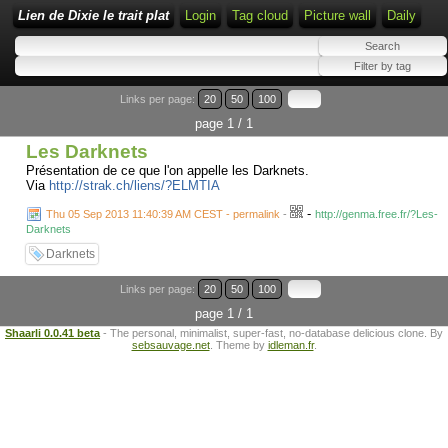
Lien de Dixie le trait plat
Login
Tag cloud
Picture wall
Daily
Links per page:
20
50
100
page 1 / 1
Les Darknets
Présentation de ce que l'on appelle les Darknets.
Via
http://strak.ch/liens/?ELMTIA
-
Thu 05 Sep 2013 11:40:39 AM CEST - permalink
-
http://genma.free.fr/?Les-
Darknets
Darknets
Links per page:
20
50
100
page 1 / 1
Shaarli 0.0.41 beta
- The personal, minimalist, super-fast, no-database delicious clone. By
sebsauvage.net
. Theme by
idleman.fr
.