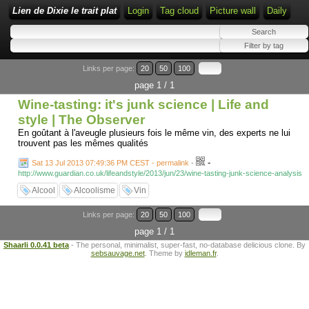
Lien de Dixie le trait plat
Login
Tag cloud
Picture wall
Daily
Links per page:
20
50
100
page 1 / 1
Wine-tasting: it's junk science | Life and
style | The Observer
En goûtant à l'aveugle plusieurs fois le même vin, des experts ne lui
trouvent pas les mêmes qualités
-
Sat 13 Jul 2013 07:49:36 PM CEST - permalink
-
http://www.guardian.co.uk/lifeandstyle/2013/jun/23/wine-tasting-junk-science-analysis
Alcool
Alcoolisme
Vin
Links per page:
20
50
100
page 1 / 1
Shaarli 0.0.41 beta
- The personal, minimalist, super-fast, no-database delicious clone. By
sebsauvage.net
. Theme by
idleman.fr
.